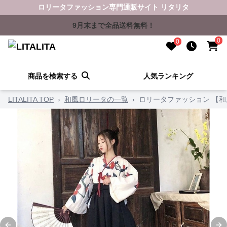
ロリータファッション専門通販サイト リタリタ
9月末まで全品送料無料！
0
0
商品を検索する
人気ランキング
LITALITA TOP
›
和風ロリータの一覧
›
ロリータファッション 【