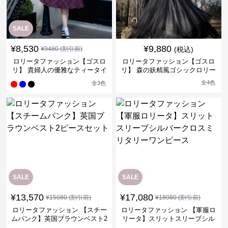
SALE
¥
8,530
¥
9,880
¥
9480
(割引前)
(税込)
ロリータファッション【ゴスロ
ロリータファッション【ゴスロ
リ】 貴婦人の優雅なティータイ
リ】 森の妖精風ゴシックロリー
ムドレス
タワンピース
全
4
色
全
3
色
SALE
SALE
¥
13,570
¥
17,080
¥
15080
(割引前)
¥
18080
(割引前)
ロリータファッション 【スチー
ロリータファッション 【軍服ロ
ムパンク】英国ブラウンベスト2
リータ】スリットスリーブシル
ピースセット
バークロスミリタリーワンピー