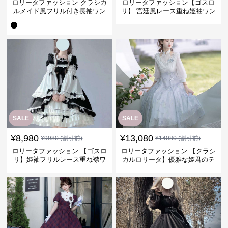
ロリータファッション クラシカ
ロリータファッション【ゴスロ
ルメイド風フリル付き長袖ワン
リ】 宮廷風レース重ね姫袖ワン
ピース
ピース
SALE
SALE
¥
8,980
¥
13,080
¥
9980
(割引前)
¥
14080
(割引前)
ロリータファッション 【ゴスロ
ロリータファッション 【クラシ
リ】姫袖フリルレース重ね襟ワ
カルロリータ】優雅な姫君のテ
ンピース
ィータイムドレス