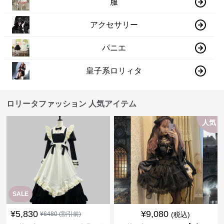
服
アクセサリー
パニエ
皇子系ロリィタ
ロリータファッション 人気アイテム
人気
SALE
¥
5,830
¥
9,080
¥
6480
(割引前)
(税込)