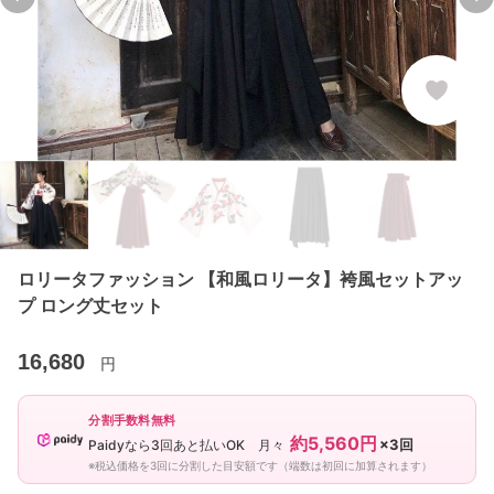
Previous slide
Ne
ロリータファッション 【和風ロリータ】袴風セットアッ
プ ロング丈セット
16,680
円
分割手数料無料
約5,560円
×3回
Paidyなら3回あと払いOK 月々
※税込価格を3回に分割した目安額です（端数は初回に加算されます）