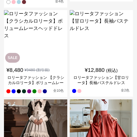
全
4
色
ス
ワンピース
SALE
¥
8,480
¥
12,880
¥
9480
(割引前)
(税込)
ロリータファッション 【クラシ
ロリータファッション【甘ロリ
カルロリータ】ボリュームレー
ータ】長袖パステルドレス
スヘッドドレス
全
2
色
全
10
色