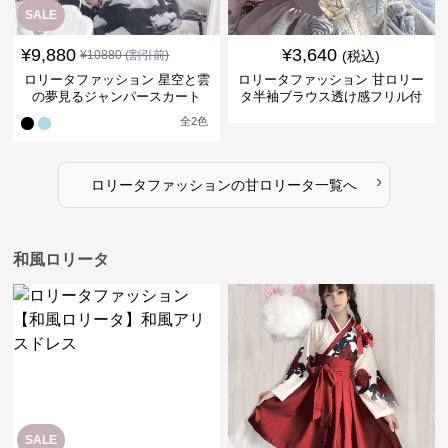
SALE
¥
9,880
¥
3,640
¥
10880
(割引前)
(税込)
ロリータファッション 星空と雲
ロリータファッション 甘ロリー
の夢見るジャンパースカート
タ半袖ブラウス透け感フリル付
き
全
2
色
›
ロリータファッション
の
甘ロリータ
一覧へ
和風ロリータ
SALE