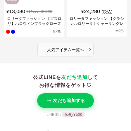
¥
13,080
¥
24,280
¥
14080
(割引前)
(税込)
ロリータファッション 【ゴスロ
ロリータファッション 【クラシ
リ】ハロウィンブラックローズ
カルロリータ】シャーリングレ
バックリボンミニワンピース
ースフリルシフォンスカートド
全
2
色
全
2
色
レス
›
人気アイテム一覧へ
公式LINEを
友だち追加
して
お得な情報をゲット♡
友だち追加する
LINE ID：
@o9jYbQQ