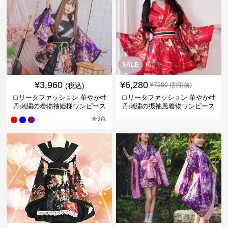
SALE
¥
3,960
¥
6,280
(税込)
¥
7280
(割引前)
ロリータファッション 華やか牡
ロリータファッション 華やか牡
丹刺繍の着物袖姫様ワンピース
丹刺繍の振袖風着物ワンピース
全
3
色