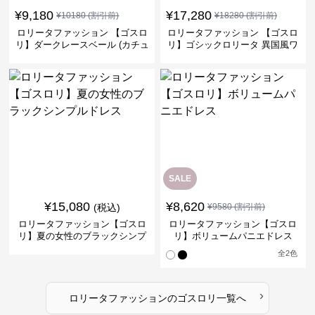
¥
9,180
¥
17,280
¥
10180
(割引前)
¥
18280
(割引前)
ロリータファッション 【ゴスロ
ロリータファッション 【ゴスロ
リ】ダークレースベール (カチュ
リ】ゴシックロリータ 異国風ワ
ーシャヘッドドレス)
ンピース 双子コーデ パターン1
フルセット
SALE
¥
15,080
¥
8,620
(税込)
¥
9580
(割引前)
ロリータファッション【ゴスロ
ロリータファッション【ゴスロ
リ】夏の女性のブラックシンプ
リ】ボリュームパニエドレス
ルドレス
全
2
色
›
ロリータファッション
の
ゴスロリ
一覧へ