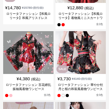
¥
14,780
¥
12,880
¥
15780
(割引前)
(税込)
ロリータファッション【和風ロ
ロリータファッション【和風ロ
リータ】和風アリスドレス
リータ】着物風ミニスカートワ
ンピース
全
2
色
SALE
¥
4,380
¥
3,730
(税込)
¥
4140
(割引前)
ロリータファッション 百花繚乱
ロリータファッション 華やか牡
振袖風着物ワンピース
丹と桜の和装風着物ワンピース
全
2
色
全
3
色