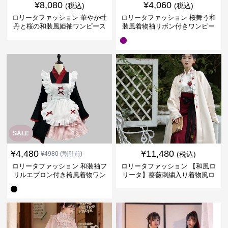
¥
8,080
¥
4,060
(税込)
(税込)
ロリータファッション 華やか牡
ロリータファッション 桜舞う和
丹と桜の和装風姫袖ワンピース
装風着物袖リボン付きワンピー
ス
SALE
¥
4,480
¥
11,480
¥
4980
(割引前)
(税込)
ロリータファッション 和装袖フ
ロリータファッション 【和風ロ
リルエプロン付き袴風着物ワン
リータ】薔薇刺繍入り着物風ロ
ピース
リータドレス