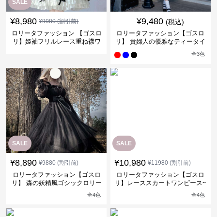
SALE
¥
8,980
¥
9,480
¥
9980
(割引前)
(税込)
ロリータファッション 【ゴスロ
ロリータファッション【ゴスロ
リ】姫袖フリルレース重ね襟ワ
リ】 貴婦人の優雅なティータイ
ンピース
ムドレス
全
3
色
SALE
SALE
¥
8,890
¥
10,980
¥
9880
(割引前)
¥
11980
(割引前)
ロリータファッション【ゴスロ
ロリータファッション【ゴスロ
リ】 森の妖精風ゴシックロリー
リ】レーススカートワンピース~
タワンピース
館の庭の黒い霧~
全
4
色
全
4
色