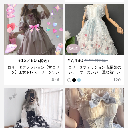
SALE
¥
12,480
¥
7,480
(税込)
¥
8480
(割引前)
ロリータファッション【甘ロリ
ロリータファッション 花園姫の
ータ】王女ドレスロリータワン
シアーオーガンジー重ね着ワン
ピース
ピース
全
2
色
全
3
色