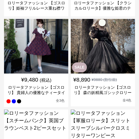
ロリータファッション 【ゴスロ
ロリータファッション 【クラシ
リ】姫袖フリルレース重ね襟ワ
カルロリータ】優雅な姫君のテ
ンピース
ィータイムドレス
SALE
¥
9,480
¥
8,890
(税込)
¥
9880
(割引前)
ロリータファッション【ゴスロ
ロリータファッション【ゴスロ
リ】 貴婦人の優雅なティータイ
リ】 森の妖精風ゴシックロリー
ムドレス
タワンピース
全
4
色
全
3
色