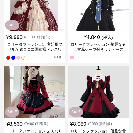
SALE
¥
9,990
¥
4,840
¥
11100
(割引前)
(税込)
ロリータファッション 宮廷風フ
ロリータファッション 華麗なる
リル装飾ロココ調姫様ドレスワ
士官風ケープ付きワンピース
ンピース
全
4
色
SALE
SALE
¥
8,530
¥
8,080
¥
9480
(割引前)
¥
9080
(割引前)
ロリータファッション ふんわり
ロリータファッション 優雅な貴