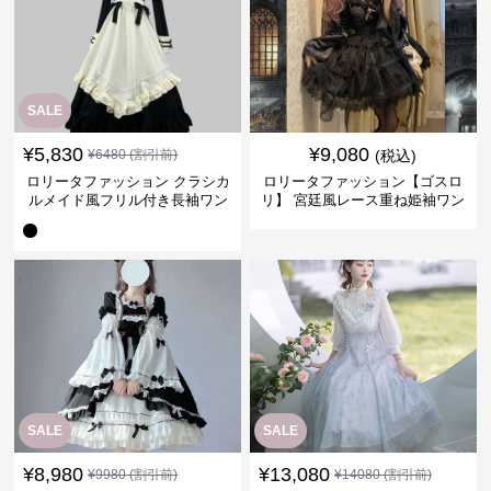
SALE
¥
5,830
¥
9,080
¥
6480
(割引前)
(税込)
ロリータファッション クラシカ
ロリータファッション【ゴスロ
ルメイド風フリル付き長袖ワン
リ】 宮廷風レース重ね姫袖ワン
ピース
ピース
SALE
SALE
¥
8,980
¥
13,080
¥
9980
(割引前)
¥
14080
(割引前)