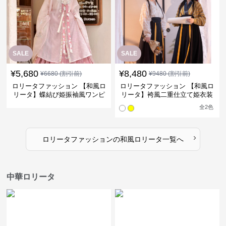
SALE
SALE
¥
5,680
¥
8,480
¥
6680
(割引前)
¥
9480
(割引前)
ロリータファッション 【和風ロ
ロリータファッション 【和風ロ
リータ】蝶結び姫振袖風ワンピ
リータ】袴風二重仕立て姫衣装
ース
全
2
色
›
ロリータファッション
の
和風ロリータ
一覧へ
中華ロリータ