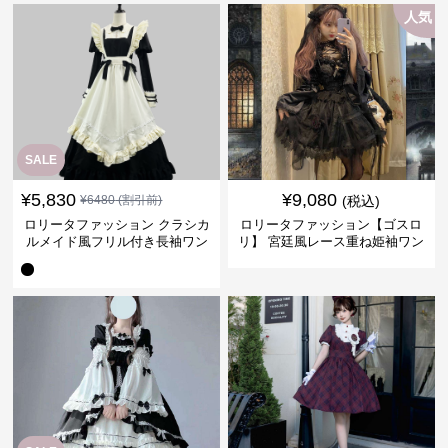
人気
SALE
¥
5,830
¥
9,080
¥
6480
(割引前)
(税込)
ロリータファッション クラシカ
ロリータファッション【ゴスロ
ルメイド風フリル付き長袖ワン
リ】 宮廷風レース重ね姫袖ワン
ピース
ピース