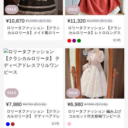
SALE
SALE
¥
10,870
¥
11,320
¥
12080
(割引前)
¥
12580
(割引前)
ロリータファッション 【クラシ
ロリータファッション 【クラシ
カルロリータ】メイド風ロリー
カルロリータ】レトロロングス
タドレス
カートドレス
全
3
色
SALE
SALE
¥
7,880
¥
6,980
¥
8750
(割引前)
¥
7980
(割引前)
ロリータファッション 【クラシ
ロリータファッション 編み上げ
カルロリータ】 テディベアドレ
コルセット付き姫袖ワンピース
スフリルワンピース
全
2
色