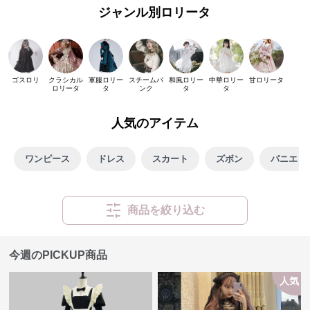
ジャンル別ロリータ
ゴスロリ
クラシカル
軍服ロリー
スチームパ
和風ロリー
中華ロリー
甘ロリータ
ロリータ
タ
ンク
タ
タ
人気のアイテム
ワンピース
ドレス
スカート
ズボン
パニエ
商品を絞り込む
今週のPICKUP商品
人気