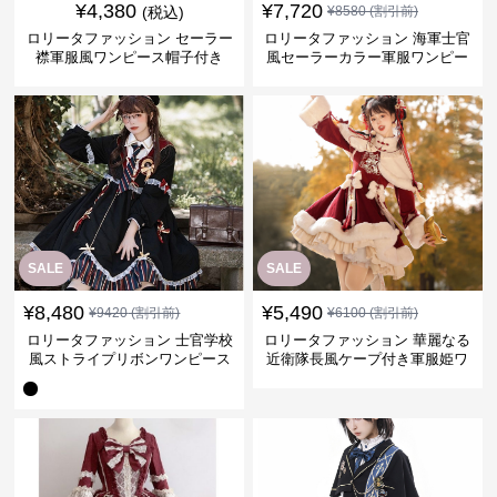
¥
4,380
¥
7,720
(税込)
¥
8580
(割引前)
ロリータファッション セーラー
ロリータファッション 海軍士官
襟軍服風ワンピース帽子付き
風セーラーカラー軍服ワンピー
ス
SALE
SALE
¥
8,480
¥
5,490
¥
9420
(割引前)
¥
6100
(割引前)
ロリータファッション 士官学校
ロリータファッション 華麗なる
風ストライプリボンワンピース
近衛隊長風ケープ付き軍服姫ワ
ンピース