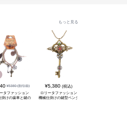
もっと見る
SALE
840
¥
5,380
¥
6,880
¥
5380
(割引前)
(税込)
¥
7880
(割引前)
ータファッション
ロリータファッション
ロリータファッション
仕掛けの歯車と鍵の
機械仕掛けの鍵型ペンダ
冒険家風大容量ポケッ
ャーム飾り腕輪
ントネックレス
付きバルーンパンツ