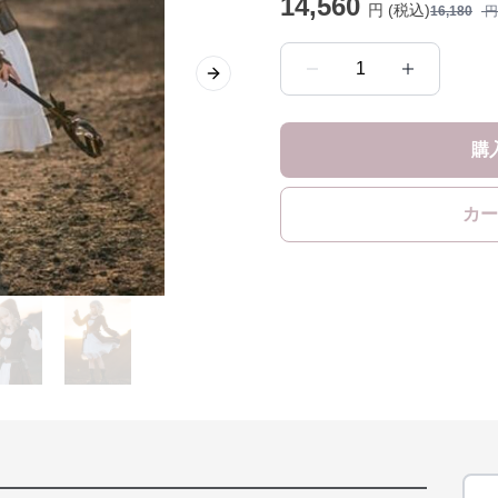
14,560
円 (税込)
16,180
円
1
Next slide
購
カー