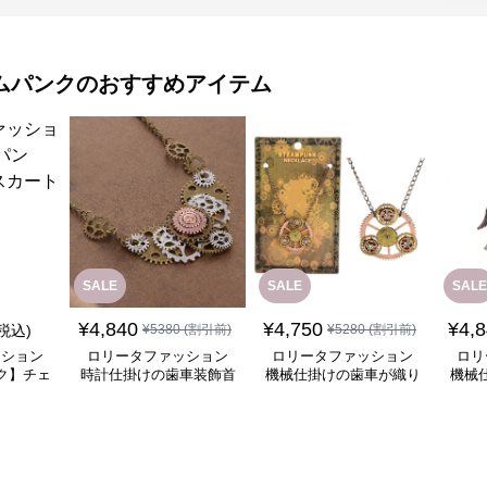
ムパンク
のおすすめアイテム
SALE
SALE
SALE
¥
4,840
¥
4,750
¥
4,
(税込)
¥
5380
(割引前)
¥
5280
(割引前)
ッション
ロリータファッション
ロリータファッション
ロリ
ク】チェ
時計仕掛けの歯車装飾首
機械仕掛けの歯車が織り
機械
ート
飾り
なす幻想的な首飾り
チ