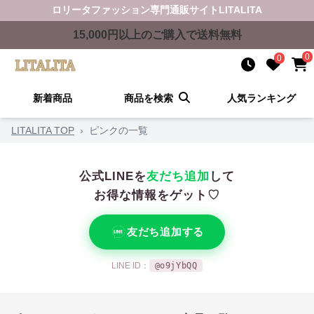
ロリータファッション
専門通販サイト
LITALITA
15,000
円以上のご購入で送料無料
0
0
新着商品
商品を検索
人気ランキング
LITALITA TOP
›
ピンクの一覧
公式LINEを
友だち追加
して
お得な情報をゲット♡
友だち追加する
LINE ID：
@o9jYbQQ