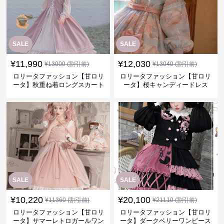
SALE
SALE
¥
11,990
¥
12,030
¥
13000
(割引前)
¥
13040
(割引前)
ロリータファッション【甘ロリ
ロリータファッション【甘ロリ
ータ】秋重ね着ロングスカート
ータ】桜キャンディードレス
SALE
SALE
¥
10,220
¥
20,100
¥
11360
(割引前)
¥
21110
(割引前)
ロリータファッション【甘ロリ
ロリータファッション【甘ロリ
ータ】サマーレトロガールワン
ータ】ダークベリーワンピース