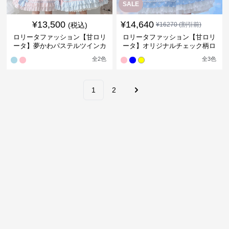
SALE
¥
13,500
¥
14,640
(税込)
¥
16270
(割引前)
ロリータファッション【甘ロリ
ロリータファッション【甘ロリ
ータ】夢かわパステルツインカ
ータ】オリジナルチェック柄ロ
ラーストライプワンピース
リータブラウス
全
2
色
全
3
色
1
2