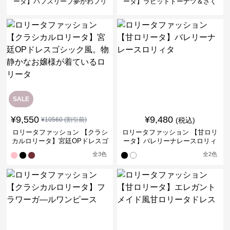
ータ】パフスリーブ夢かわフリ
ータ】ラビットドーナツ＆さく
ルフラワーミニワンピース
らの妖精ドレス
SALE
¥
9,550
¥
9,480
¥
10560
(割引前)
(税込)
ロリータファッション 【クラシ
ロリータファッション 【甘ロリ
カルロリータ】宮廷OPドレスゴ
ータ】バレリーナレースロリィ
シック風。物静かなお嬢様が着
タ
全
3
色
全
2
色
ているロリータ