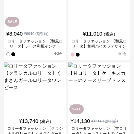
SALE
¥
8,040
¥
11,010
¥
8940
(割引前)
(税込)
ロリータファッション 【和風ロ
ロリータファッション 【和風ロ
リータ】レース和風インナー
リータ】和柄ハイカラデザイン
羽織
全
2
色
全
2
色
SALE
¥
13,740
¥
14,130
(税込)
¥
15140
(割引前)
ロリータファッション 【クラシ
ロリータファッション 【甘ロリ
カルロリータ】くまさんガール
ータ】ケーキスカートのノース