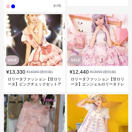
ピース
全
2
色
SALE
SALE
¥
13,330
¥
12,440
¥
14340
(割引前)
¥
13450
(割引前)
ロリータファッション【甘ロリ
ロリータファッション【甘ロリ
ータ】ピンクチェックセットア
ータ】エンジェルロリータドレ
ップ
ス