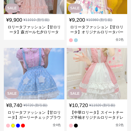
SALE
SALE
¥
9,900
¥
9,200
¥
11010
(割引前)
¥
10360
(割引前)
ロリータファッション【甘ロリ
ロリータファッション【甘ロリ
ータ】森ガール七夕ロリータ
ータ】オリジナルロリータバー
スデー半袖ドレス
全
2
色
SALE
SALE
¥
8,740
¥
10,720
¥
9720
(割引前)
¥
11920
(割引前)
ロリータファッション【甘ロリ
【中華ロリータ】スイートチー
ータ】ガーリーチェックブラウ
ズ半袖オリジナルロリータドレ
ス
ス
全
4
色
全
2
色