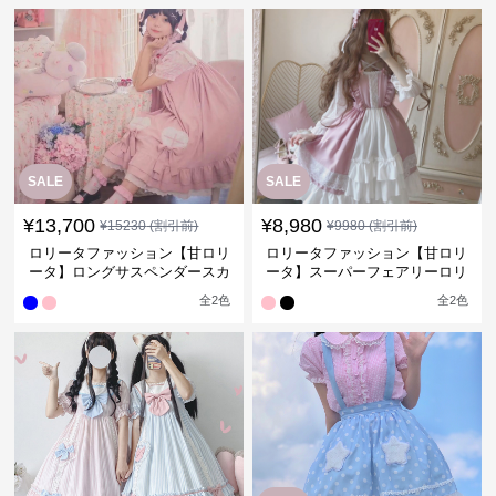
SALE
SALE
¥
13,700
¥
8,980
¥
15230
(割引前)
¥
9980
(割引前)
ロリータファッション【甘ロリ
ロリータファッション【甘ロリ
ータ】ロングサスペンダースカ
ータ】スーパーフェアリーロリ
ート
ータ
全
2
色
全
2
色