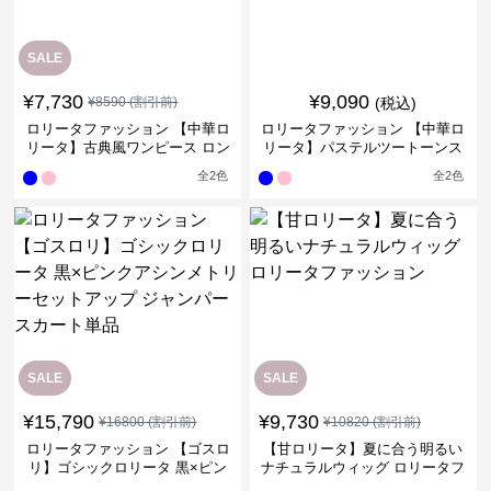
SALE
¥
7,730
¥
9,090
¥
8590
(割引前)
(税込)
ロリータファッション 【中華ロ
ロリータファッション 【中華ロ
リータ】古典風ワンピース ロン
リータ】パステルツートーンス
グ丈
トレートチャイナワンピース
全
2
色
全
2
色
SALE
SALE
¥
15,790
¥
9,730
¥
16800
(割引前)
¥
10820
(割引前)
ロリータファッション 【ゴスロ
【甘ロリータ】夏に合う明るい
リ】ゴシックロリータ 黒×ピン
ナチュラルウィッグ ロリータフ
クアシンメトリーセットアップ
ァッション