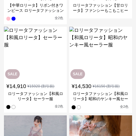
【中華ロリータ】リボン付きワ
ロリータファッション【甘ロリ
ンピース ロリータファッション
ータ】ファンシーもこもこヒー
ル 靴
全
2
色
SALE
SALE
¥
14,910
¥
14,530
¥
15920
(割引前)
¥
16150
(割引前)
ロリータファッション【和風ロ
ロリータファッション【和風ロ
リータ】セーラー服
リータ】昭和のヤンキー風セー
ラー服
全
2
色
全
2
色