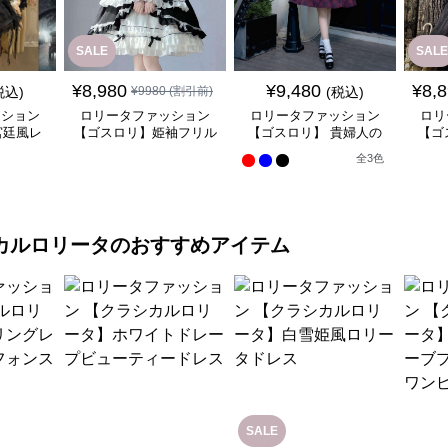
SALE
SALE
¥
8,980
¥
9,480
¥
8,
税込)
¥
9980
(割引前)
(税込)
ッション
ロリータファッション
ロリータファッション
ロリ
宮廷風レ
【ゴスロリ】姫袖フリル
【ゴスロリ】 貴婦人の
【ゴ
ンピース
レース重ね襟ワンピース
優雅なティータイムドレ
風ゴ
全
3
色
ス
カルロリータ
のおすすめアイテム
SALE