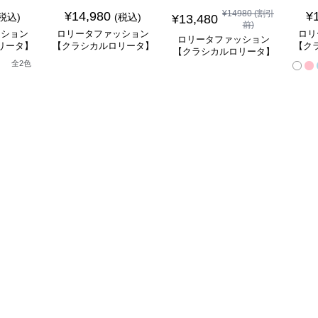
¥
14980
(割引
¥
14,980
¥
(税込)
(税込)
¥
13,480
前)
ッション
ロリータファッション
ロリ
ロリータファッション
リータ】
【クラシカルロリータ】
【ク
【クラシカルロリータ】
ースフリ
ホワイトドレープビュー
ベル
白雪姫風ロリータドレス
全
2
色
ートドレ
ティードレス
ンセ