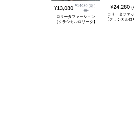
¥
14080
(割引
¥
24,280
¥
13,080
前)
ロリータファ
ロリータファッション
【クラシカルロ
【クラシカルロリータ】
シャーリングレ
優雅な姫君のティータイ
ルシフォンスカ
ムドレス
ス