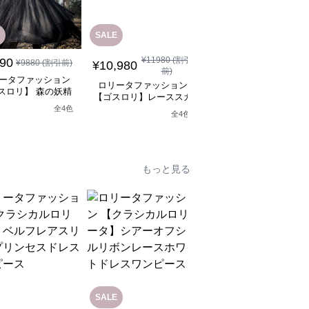
SALE
SALE
¥
11980
(割引
¥
12880
(割引
890
¥
9880
(割引前)
¥
10,980
¥
11,590
前)
前)
ータファッション
ロリータファッション
ロリータファッション
スロリ】 森の妖精
【ゴスロリ】レーススカ
【ゴスロリ】ブラック
シックロリータワン
ートワンピース~館の庭
ースロリィタワンピー
全
4
色
ピース
全
4
色
の黒い霧~
もっと見る
SALE
SALE