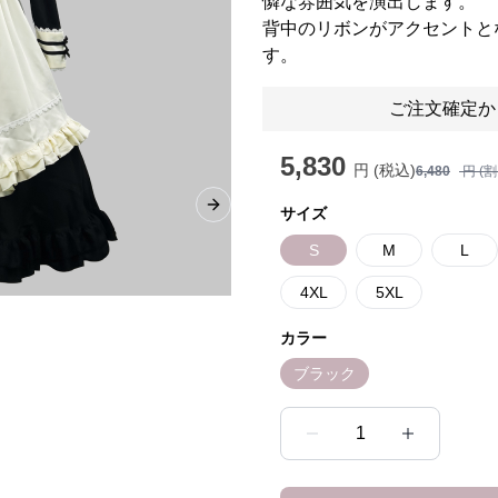
憐な雰囲気を演出します。
背中のリボンがアクセントと
す。
ご注文確定か
5,830
円 (税込)
6,480
円 (
サイズ
Next slide
S
M
L
4XL
5XL
カラー
ブラック
1