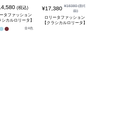
¥
18380
(割引
14,580
¥
8,480
(税込)
¥
9480
(割引前)
¥
17,380
前)
ータファッション
ロリータファッション
ロリータファッション
ラシカルロリータ】
【クラシカルロリータ
【クラシカルロリータ】
フレアスリーブプリ
ボリュームレースヘッ
シアーオフショルリボン
全
4
色
スドレスワンピース
ドレス
1
レースホワイトドレスワ
ンピース