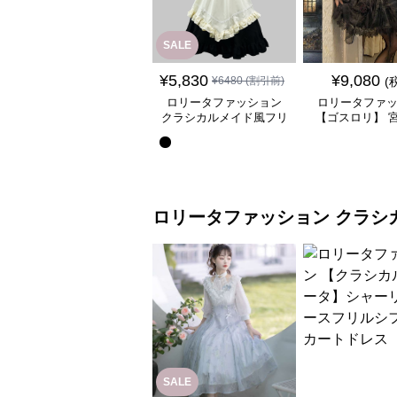
SALE
¥
5,830
¥
9,080
¥
6480
(割引前)
(
ロリータファッション
ロリータファ
クラシカルメイド風フリ
【ゴスロリ】 
ル付き長袖ワンピース
ース重ね姫袖ワ
ロリータファッション
クラシ
SALE