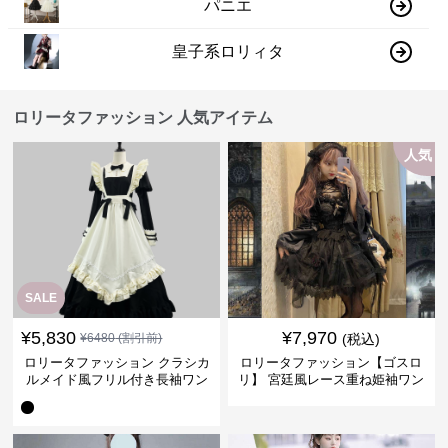
パニエ
皇子系ロリィタ
ロリータファッション 人気アイテム
人気
SALE
¥
5,830
¥
7,970
¥
6480
(割引前)
(税込)
ロリータファッション クラシカ
ロリータファッション【ゴスロ
ルメイド風フリル付き長袖ワン
リ】 宮廷風レース重ね姫袖ワン
ピース
ピース