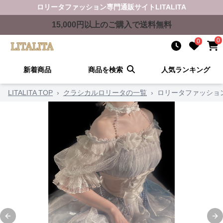
ロリータファッション
専門通販サイト
LITALITA
15,000
円以上のご購入で送料無料
0
0
新着商品
商品を検索
人気ランキング
LITALITA TOP
›
クラシカルロリータの一覧
›
ロリータファッショ
Previous slide
Ne