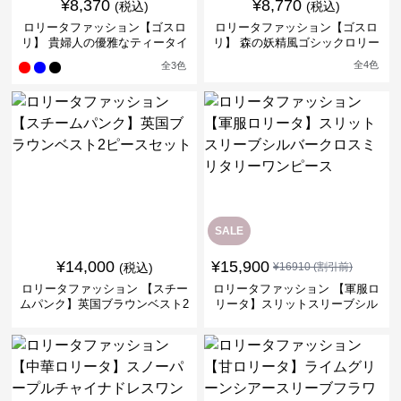
¥
8,370
¥
8,770
(税込)
(税込)
ロリータファッション【ゴスロ
ロリータファッション【ゴスロ
リ】 貴婦人の優雅なティータイ
リ】 森の妖精風ゴシックロリー
ムドレス
タワンピース
全
4
色
全
3
色
SALE
¥
14,000
¥
15,900
(税込)
¥
16910
(割引前)
ロリータファッション 【スチー
ロリータファッション 【軍服ロ
ムパンク】英国ブラウンベスト2
リータ】スリットスリーブシル
ピースセット
バークロスミリタリーワンピー
ス