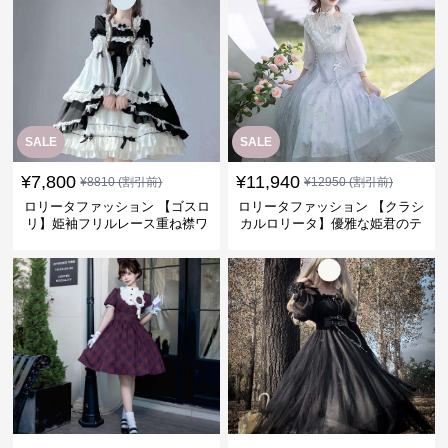
SALE
SALE
¥
7,800
¥
11,940
¥
8810
(割引前)
¥
12950
(割引前)
ロリータファッション 【ゴスロ
ロリータファッション 【クラシ
リ】姫袖フリルレース重ね襟ワ
カルロリータ】優雅な姫君のテ
ンピース
ィータイムドレス