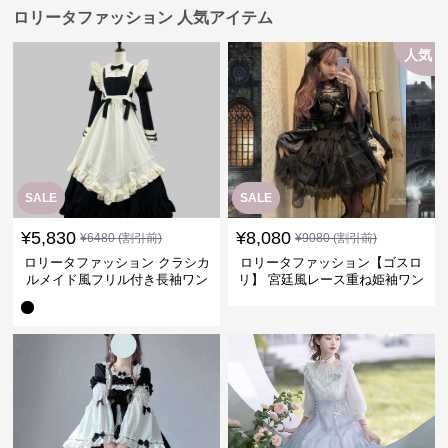
ロリータファッション 人気アイテム
人気
SALE
SALE
¥
5,830
¥
8,080
¥
6480
(割引前)
¥
9080
(割引前)
ロリータファッション クラシカ
ロリータファッション【ゴスロ
ルメイド風フリル付き長袖ワン
リ】 宮廷風レース重ね姫袖ワン
ピース
ピース