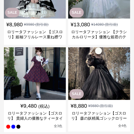
SALE
SALE
¥
8,980
¥
13,080
¥
9980
(割引前)
¥
14080
(割引前)
ロリータファッション 【ゴスロ
ロリータファッション 【クラシ
リ】姫袖フリルレース重ね襟ワ
カルロリータ】優雅な姫君のテ
ンピース
ィータイムドレス
SALE
¥
9,480
¥
8,880
(税込)
¥
9880
(割引前)
ロリータファッション【ゴスロ
ロリータファッション【ゴスロ
リ】 貴婦人の優雅なティータイ
リ】 森の妖精風ゴシックロリー
ムドレス
タワンピース
全
4
色
全
3
色