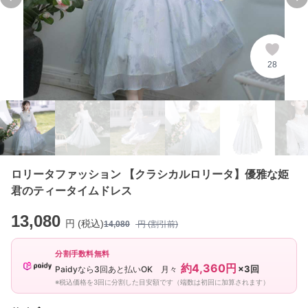
Previous slide
Ne
28
ロリータファッション 【クラシカルロリータ】優雅な姫
君のティータイムドレス
13,080
円 (税込)
14,080
円 (割引前)
分割手数料無料
約4,360円
×3回
Paidyなら3回あと払いOK 月々
※税込価格を3回に分割した目安額です（端数は初回に加算されます）