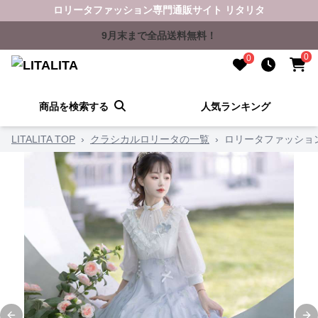
ロリータファッション専門通販サイト リタリタ
9月末まで全品送料無料！
0
0
商品を検索する
人気ランキング
LITALITA TOP
›
クラシカルロリータの一覧
›
ロリータファッショ