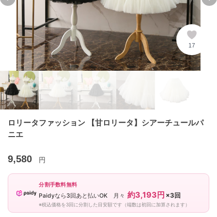
Previous slide
Ne
17
ロリータファッション 【甘ロリータ】シアーチュールパ
ニエ
9,580
円
分割手数料無料
約3,193円
×3回
Paidyなら3回あと払いOK 月々
※税込価格を3回に分割した目安額です（端数は初回に加算されます）