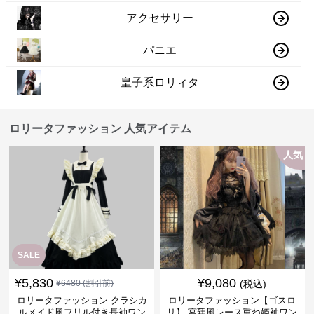
アクセサリー
パニエ
皇子系ロリィタ
ロリータファッション 人気アイテム
人気
SALE
¥
5,830
¥
9,080
¥
6480
(割引前)
(税込)
ロリータファッション クラシカ
ロリータファッション【ゴスロ
ルメイド風フリル付き長袖ワン
リ】 宮廷風レース重ね姫袖ワン