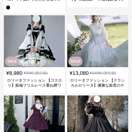
ピース
ピース
SALE
SALE
¥
8,980
¥
13,080
¥
9980
(割引前)
¥
14080
(割引前)
ロリータファッション 【ゴスロ
ロリータファッション 【クラシ
リ】姫袖フリルレース重ね襟ワ
カルロリータ】優雅な姫君のテ
ンピース
ィータイムドレス