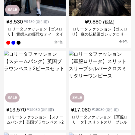
SALE
¥
8,530
¥
9,880
¥
9480
(割引前)
(税込)
ロリータファッション【ゴスロ
ロリータファッション【ゴスロ
リ】 貴婦人の優雅なティータイ
リ】 森の妖精風ゴシックロリー
ムドレス
タワンピース
全
4
色
全
3
色
SALE
SALE
¥
13,570
¥
17,080
¥
15080
(割引前)
¥
18080
(割引前)
ロリータファッション 【スチー
ロリータファッション 【軍服ロ
ムパンク】英国ブラウンベスト2
リータ】スリットスリーブシル
ピースセット
バークロスミリタリーワンピー
ス