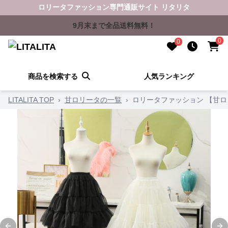
ロリータファッション専門通販サイト リタリタ
9月末まで全品送料無料！
0
0
商品を検索する
人気ランキング
LITALITA TOP
›
甘ロリータの一覧
›
ロリータファッション 【甘