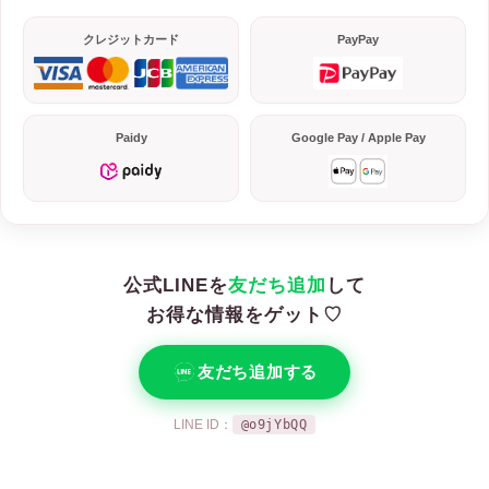
クレジットカード
PayPay
Paidy
Google Pay / Apple Pay
公式LINEを
友だち追加
して
お得な情報をゲット♡
友だち追加する
LINE ID：
@o9jYbQQ