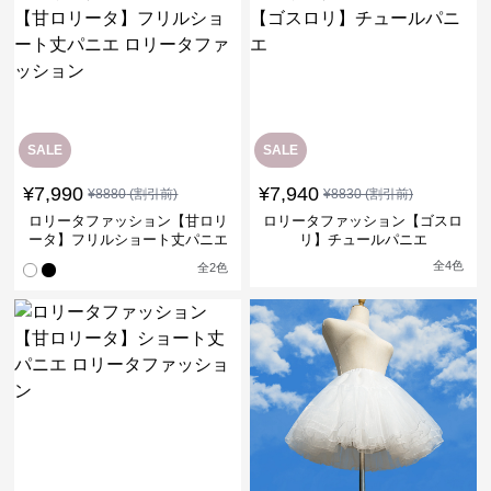
SALE
SALE
¥
7,990
¥
7,940
¥
8880
(割引前)
¥
8830
(割引前)
ロリータファッション【甘ロリ
ロリータファッション【ゴスロ
ータ】フリルショート丈パニエ
リ】チュールパニエ
ロリータファッション
全
4
色
全
2
色