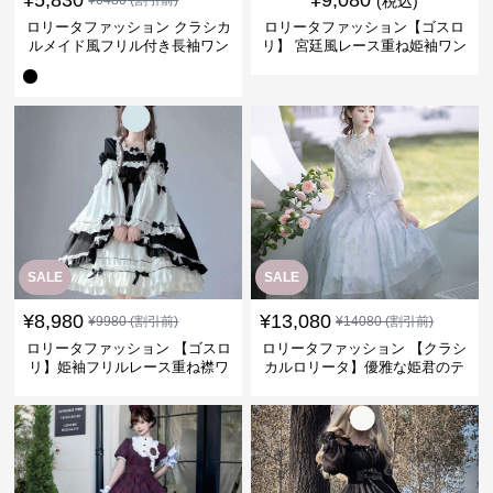
¥
5,830
¥
9,080
¥
6480
(割引前)
(税込)
ロリータファッション クラシカ
ロリータファッション【ゴスロ
ルメイド風フリル付き長袖ワン
リ】 宮廷風レース重ね姫袖ワン
ピース
ピース
SALE
SALE
¥
8,980
¥
13,080
¥
9980
(割引前)
¥
14080
(割引前)
ロリータファッション 【ゴスロ
ロリータファッション 【クラシ
リ】姫袖フリルレース重ね襟ワ
カルロリータ】優雅な姫君のテ
ンピース
ィータイムドレス