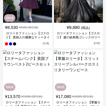
SALE
¥
8,530
¥
9,880
¥
9480
(割引前)
(税込)
ロリータファッション【ゴスロ
ロリータファッション【ゴスロ
リ】 貴婦人の優雅なティータイ
リ】 森の妖精風ゴシックロリー
ムドレス
タワンピース
全
4
色
全
3
色
SALE
SALE
¥
13,570
¥
17,080
¥
15080
(割引前)
¥
18080
(割引前)
ロリータファッション 【スチー
ロリータファッション 【軍服ロ