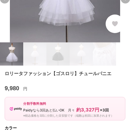
Previous slide
Ne
ロリータファッション【ゴスロリ】チュールパニエ
9,980
円
分割手数料無料
約3,327円
×3回
Paidyなら3回あと払いOK 月々
※税込価格を3回に分割した目安額です（端数は初回に加算されます）
カラー