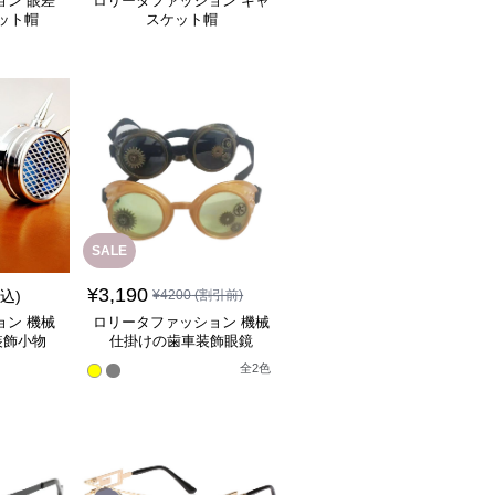
ョン 眼差
ロリータファッション キャ
ット帽
スケット帽
SALE
¥
3,190
税込)
¥
4200
(割引前)
ョン 機械
ロリータファッション 機械
装飾小物
仕掛けの歯車装飾眼鏡
全
2
色