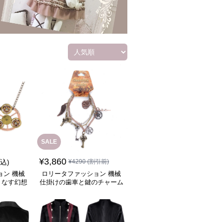
SALE
¥
3,860
税込)
¥
4290
(割引前)
ョン 機械
ロリータファッション 機械
りなす幻想
仕掛けの歯車と鍵のチャーム
り
飾り腕輪