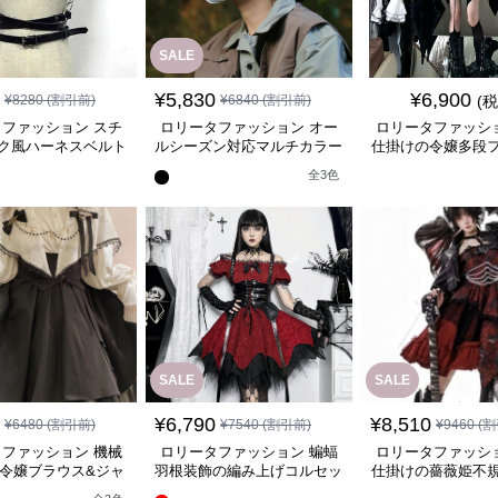
SALE
¥
5,830
¥
6,900
¥
8280
(割引前)
¥
6840
(割引前)
(
ファッション スチ
ロリータファッション オー
ロリータファッシ
ク風ハーネスベルト
ルシーズン対応マルチカラー
仕掛けの令嬢多段
革製サスペンダー
キャスケット
付きワンピ
全
3
色
SALE
SALE
¥
6,790
¥
8,510
¥
6480
(割引前)
¥
7540
(割引前)
¥
9460
(割
ファッション 機械
ロリータファッション 蝙蝠
ロリータファッシ
令嬢ブラウス&ジャ
羽根装飾の編み上げコルセッ
仕掛けの薔薇姫不
ースカート三点組
トワンピース
スセット