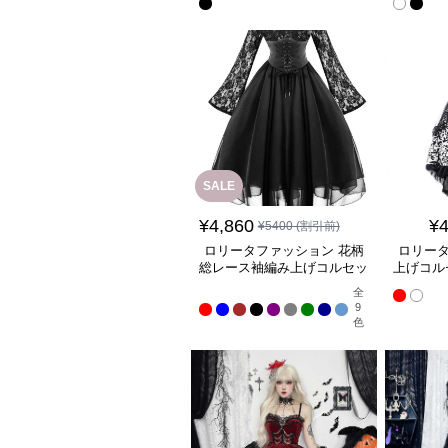
SALE
¥
4,860
¥
4
¥
5400
(割引前)
ロリータファッション 花柄
ロリータ
総レース袖編み上げコルセッ
上げコル
ト付き燕尾裾姫袖ワンピース
ン
全
9
色