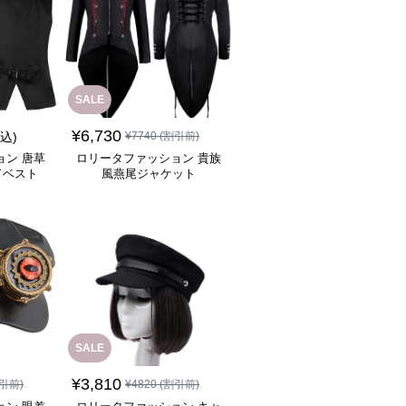
SALE
¥
6,730
税込)
¥
7740
(割引前)
ョン 唐草
ロリータファッション 貴族
ドベスト
風燕尾ジャケット
SALE
¥
3,810
引前)
¥
4820
(割引前)