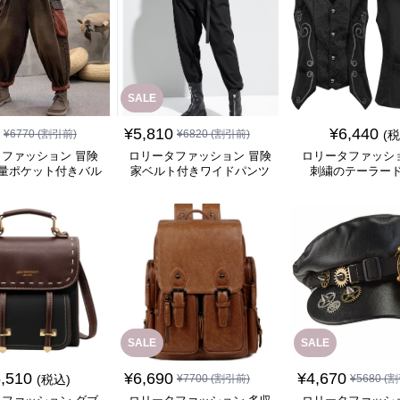
SALE
¥
5,810
¥
6,440
¥
6770
(割引前)
¥
6820
(割引前)
(
ファッション 冒険
ロリータファッション 冒険
ロリータファッシ
量ポケット付きバル
家ベルト付きワイドパンツ
刺繍のテーラー
ーンパンツ
SALE
SALE
,510
¥
6,690
¥
4,670
(税込)
¥
7700
(割引前)
¥
5680
(割