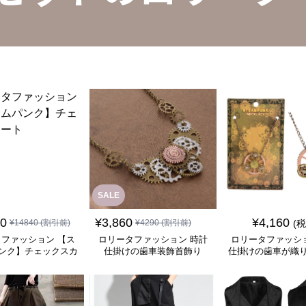
SALE
50
¥
3,860
¥
4,160
¥
14840
(割引前)
¥
4290
(割引前)
(
ファッション 【ス
ロリータファッション 時計
ロリータファッシ
ンク】チェックスカ
仕掛けの歯車装飾首飾り
仕掛けの歯車が織
ート
的な首飾