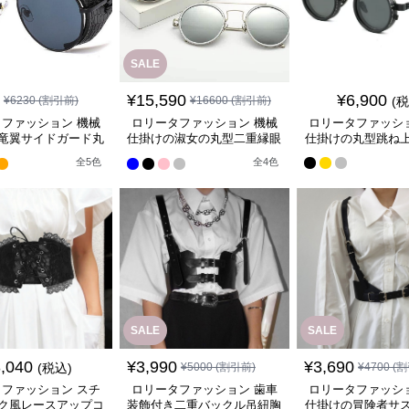
SALE
¥
15,590
¥
6,900
¥
6230
(割引前)
¥
16600
(割引前)
(
ファッション 機械
ロリータファッション 機械
ロリータファッシ
竜翼サイドガード丸
仕掛けの淑女の丸型二重縁眼
仕掛けの丸型跳ね
型眼鏡
鏡
全
5
色
全
4
色
SALE
SALE
,040
¥
3,990
¥
3,690
(税込)
¥
5000
(割引前)
¥
4700
(割
ファッション スチ
ロリータファッション 歯車
ロリータファッシ
ク風レースアップコ
装飾付き二重バックル吊紐胸
仕掛けの冒険者サ