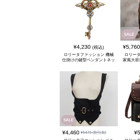
SALE
¥
4,230
¥
5,760
(税込)
ロリータファッション 機械
ロリータ
仕掛けの鍵型ペンダントネッ
家風大容
クレス
SALE
¥
4,460
¥
5
¥
5470
(割引前)