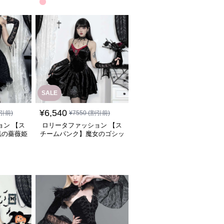
SALE
¥
6,540
引前)
¥
7550
(割引前)
ョン 【ス
ロリータファッション 【ス
黒の薔薇姫
チームパンク】魔女のゴシッ
クレースワンピース