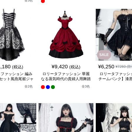
全
3
色
SALE
,180
¥
9,420
¥
6,250
(税込)
(税込)
¥
7260
(割
ファッション 編み
ロリータファッション 華麗
ロリータファッシ
セット風燕尾裾ジャ
なる蒸気時代の貴婦人用舞踏
チームパンク】漆
パースカート
会長袖ドレス
ドレス
全
2
色
全
3
色