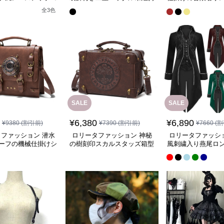
セットベルト
当てベルト
付きベルトハ
全
3
色
SALE
SALE
¥
6,380
¥
6,890
¥
9380
(割引前)
¥
7390
(割引前)
¥
7660
(割
ファッション 潜水
ロリータファッション 神秘
ロリータファッシ
ーフの機械仕掛けシ
の樹刻印スカルスタッズ箱型
風刺繍入り燕尾ロ
ョルダー鞄
鞄