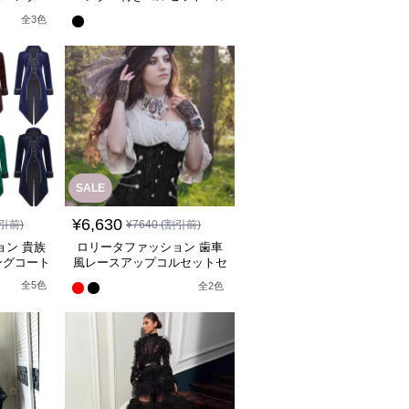
ーネス
ト
全
3
色
SALE
¥
6,630
引前)
¥
7640
(割引前)
ョン 貴族
ロリータファッション 歯車
ングコート
風レースアップコルセットセ
ットアップ
全
5
色
全
2
色