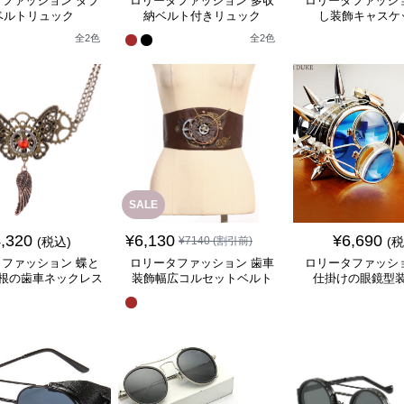
ファッション ダブ
ロリータファッション 多収
ロリータファッシ
ベルトリュック
納ベルト付きリュック
し装飾キャスケ
全
2
色
全
2
色
SALE
,320
¥
6,130
¥
6,690
(税込)
¥
7140
(割引前)
(
ファッション 蝶と
ロリータファッション 歯車
ロリータファッシ
根の歯車ネックレス
装飾幅広コルセットベルト
仕掛けの眼鏡型