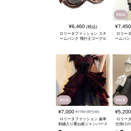
SALE
¥
6,460
¥
7,450
(税込)
ロリータファッション スチ
ロリータ
ームパンク 飛行士ゴーグル
ームパン
古銅色 復古調
合成皮
SALE
SALE
¥
7,000
¥
5,200
¥
7780
(割引前)
ロリータファッション 歯車
ロリータ
刺繍入り重ね裾ジャンパース
仕掛けの
カート
ンパ