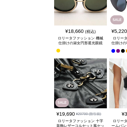
SALE
¥
18,660
¥
5,220
(税込)
ロリータファッション 機械
ロリータ
仕掛けの淑女円形遮光眼鏡
仕掛けの
SALE
¥
19,690
¥
3
¥
20700
(割引前)
ロリータファッション 十字
ロリータ
装飾レザーコルセット風セッ
ームパン