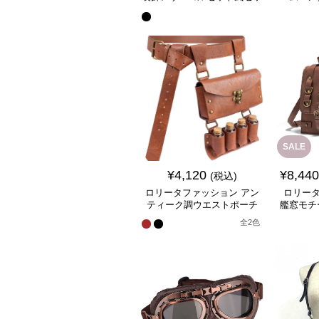
トアップ
ル
SALE
¥
4,120
¥
8,440
(税込)
ロリータファッション アン
ロリータ
ティーク調ウエストポーチ
艦窓モチ
全
2
色