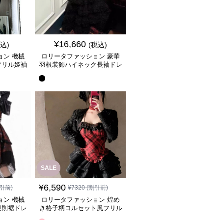
¥
16,660
税込)
(税込)
ョン 機械
ロリータファッション 豪華
フリル姫袖
羽根装飾ハイネック長袖ドレ
ース
ス
SALE
¥
6,590
引前)
¥
7320
(割引前)
ョン 機械
ロリータファッション 煌め
規則裾ドレ
き格子柄コルセット風フリル
ワンピース