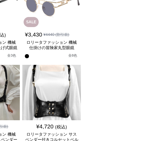
SALE
¥
3,430
税込)
¥
4440
(割引前)
ョン 機械
ロリータファッション 機械
上げ式眼鏡
仕掛けの冒険家丸型眼鏡
全
3
色
全
8
色
¥
4,720
引前)
(税込)
ョン 機械
ロリータファッション サス
スペンダー
ペンダー付きコルセットベル