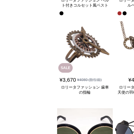
ロリータファッション ベル
ロリータ
ト付きコルセット風ベスト
ル
SALE
¥
3,670
¥
4
¥
4080
(割引前)
ロリータファッション 歯車
ロリータ
の指輪
天使の羽