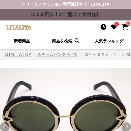
ロリータファッション
専門通販サイト
LITALITA
15,000
円以上のご購入で送料無料
0
0
新着商品
商品を検索
人気ランキング
LITALITA TOP
›
スチームパンクの一覧
›
ロリータファッション 
Previous slide
Ne