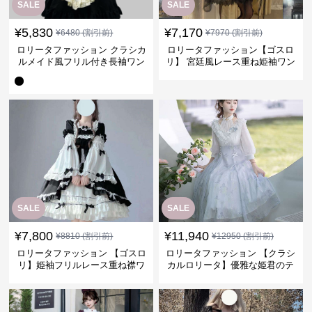
SALE
SALE
¥
5,830
¥
7,170
¥
6480
(割引前)
¥
7970
(割引前)
ロリータファッション クラシカ
ロリータファッション【ゴスロ
ルメイド風フリル付き長袖ワン
リ】 宮廷風レース重ね姫袖ワン
ピース
ピース
SALE
SALE
¥
7,800
¥
11,940
¥
8810
(割引前)
¥
12950
(割引前)
ロリータファッション 【ゴスロ
ロリータファッション 【クラシ
リ】姫袖フリルレース重ね襟ワ
カルロリータ】優雅な姫君のテ
ンピース
ィータイムドレス