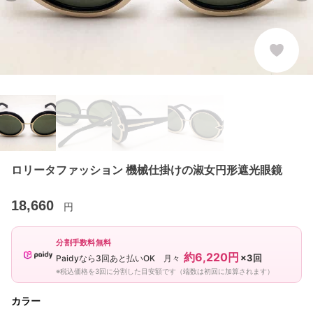
ロリータファッション 機械仕掛けの淑女円形遮光眼鏡
18,660
円
分割手数料無料
約6,220円
×3回
Paidyなら3回あと払いOK 月々
※税込価格を3回に分割した目安額です（端数は初回に加算されます）
カラー