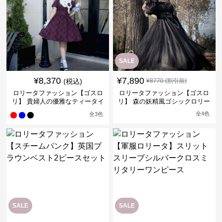
SALE
¥
8,370
¥
7,890
(税込)
¥
8770
(割引前)
ロリータファッション【ゴスロ
ロリータファッション【ゴスロ
リ】 貴婦人の優雅なティータイ
リ】 森の妖精風ゴシックロリー
ムドレス
タワンピース
全
4
色
全
3
色
SALE
SALE