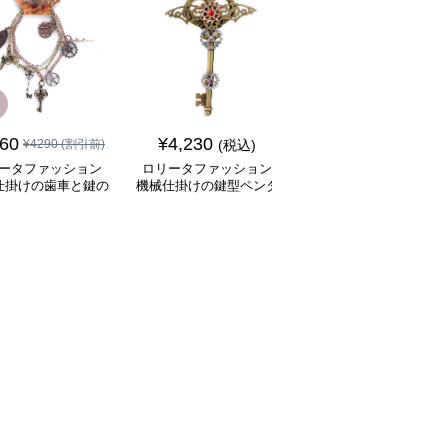
SALE
860
¥
4,230
¥
5,760
¥
4290
(割引前)
(税込)
¥
6770
(割引前)
ータファッション
ロリータファッション
ロリータファッション
仕掛けの歯車と鍵の
機械仕掛けの鍵型ペンダ
冒険家風大容量ポケッ
ャーム飾り腕輪
ントネックレス
付きバルーンパンツ