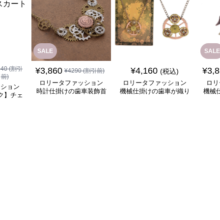
SALE
SALE
840
(割引
¥
3,860
¥
4,160
¥
3,
¥
4290
(割引前)
(税込)
前)
ロリータファッション
ロリータファッション
ロリ
ッション
時計仕掛けの歯車装飾首
機械仕掛けの歯車が織り
機械
ク】チェ
飾り
なす幻想的な首飾り
チ
ート