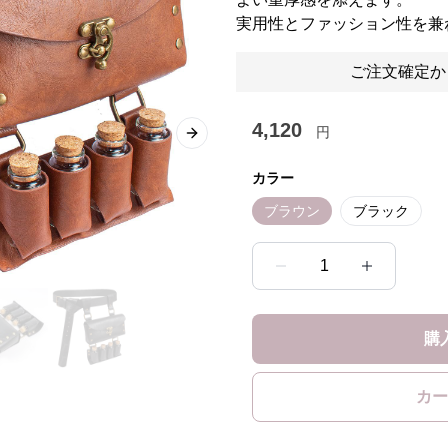
実用性とファッション性を兼
ご注文確定か
4,120
円
Next slide
カラー
ブラウン
ブラック
1
購
カー