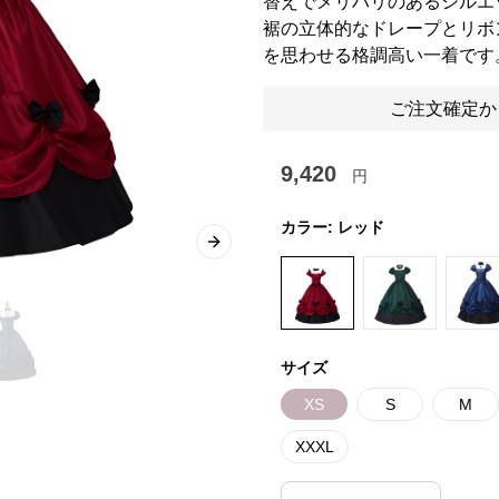
替えでメリハリのあるシルエ
裾の立体的なドレープとリボ
を思わせる格調高い一着です
ご注文確定か
9,420
円
カラー:
レッド
Next slide
サイズ
XS
S
M
XXXL