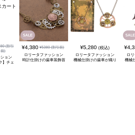
SALE
SALE
980
(割引
¥
4,380
¥
5,280
¥
4,
¥
5380
(割引前)
(税込)
前)
ロリータファッション
ロリータファッション
ロリ
ッション
時計仕掛けの歯車装飾首
機械仕掛けの歯車が織り
機械
ク】チェ
飾り
なす幻想的な首飾り
チ
ート