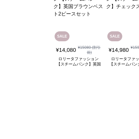
SALE
SALE
¥
15080
(割引
¥
15
¥
14,080
¥
14,980
前)
ロリータファッション
ロリータファ
【スチームパンク】英国
【スチームパン
ブラウンベスト2ピース
ックスカ
セット