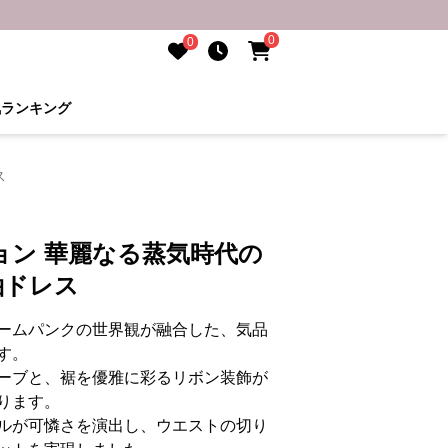
0
0
気ランキング
ス
ョン 華麗なる蒸気時代の
袖ドレス
ームパンクの世界観が融合した、気品
す。
ーブと、裾を優雅に彩るリボン装飾が
ります。
ルが可憐さを演出し、ウエストの切り