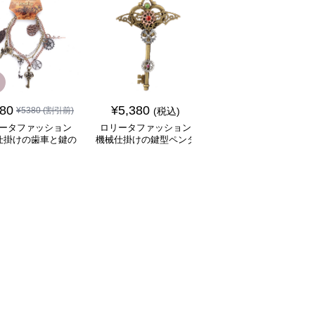
SALE
380
¥
5,380
¥
6,880
¥
5380
(割引前)
(税込)
¥
7880
(割引前)
ータファッション
ロリータファッション
ロリータファッション
仕掛けの歯車と鍵の
機械仕掛けの鍵型ペンダ
冒険家風大容量ポケッ
ャーム飾り腕輪
ントネックレス
付きバルーンパンツ