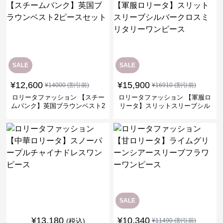
SALE
SALE
¥
12,600
¥
15,900
¥
14000
(割引前)
¥
16910
(割引前)
ロリータファッション 【スチー
ロリータファッション 【軍服ロ
ムパンク】英国ブラウンベスト2
リータ】スリットスリーブシル
ピースセット
バークロスミリタリーワンピー
ス
SALE
¥
13,180
¥
10,340
(税込)
¥
11490
(割引前)