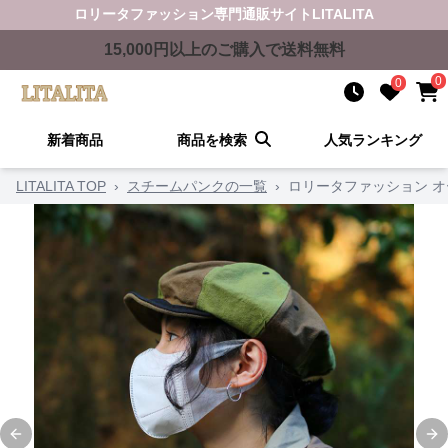
ロリータファッション
専門通販サイト
LITALITA
15,000
円以上のご購入で送料無料
0
0
新着商品
商品を検索
人気ランキング
LITALITA TOP
›
スチームパンクの一覧
›
ロリータファッション 
Previous slide
Ne