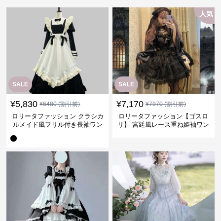
人気
SALE
SALE
¥
5,830
¥
7,170
¥
6480
(割引前)
¥
7970
(割引前)
ロリータファッション クラシカ
ロリータファッション【ゴスロ
ルメイド風フリル付き長袖ワン
リ】 宮廷風レース重ね姫袖ワン
ピース
ピース