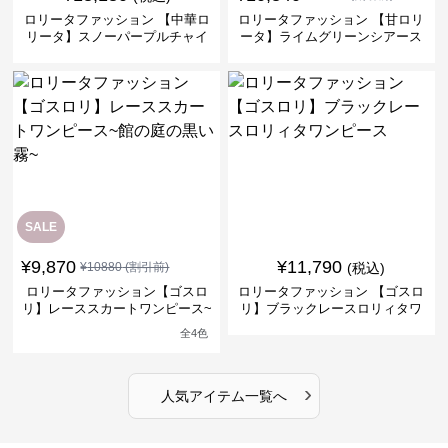
ロリータファッション 【中華ロ
ロリータファッション 【甘ロリ
リータ】スノーパープルチャイ
ータ】ライムグリーンシアース
ナドレスワンピース
リーブフラワーワンピース
SALE
¥
9,870
¥
11,790
¥
10880
(割引前)
(税込)
ロリータファッション【ゴスロ
ロリータファッション 【ゴスロ
リ】レーススカートワンピース~
リ】ブラックレースロリィタワ
館の庭の黒い霧~
ンピース
全
4
色
›
人気アイテム一覧へ