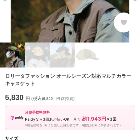
ロリータファッション オールシーズン対応マルチカラー
キャスケット
5,830
円 (税込)
6,840
円 (割引前)
分割手数料無料
約1,943円
×3回
Paidyなら3回あと払いOK 月々
※税込価格を3回に分割した目安額です（端数は初回に加算されます）
サイズ