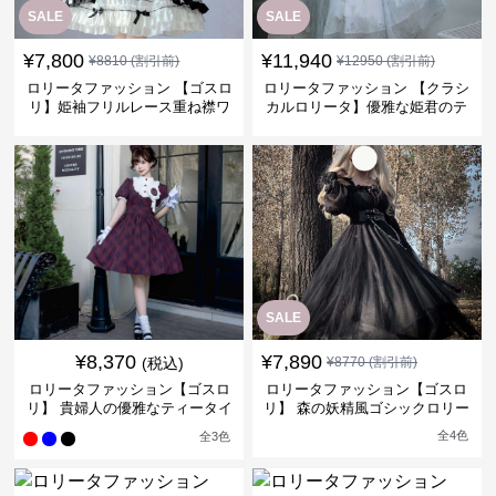
SALE
SALE
¥
7,800
¥
11,940
¥
8810
(割引前)
¥
12950
(割引前)
ロリータファッション 【ゴスロ
ロリータファッション 【クラシ
リ】姫袖フリルレース重ね襟ワ
カルロリータ】優雅な姫君のテ
ンピース
ィータイムドレス
SALE
¥
8,370
¥
7,890
(税込)
¥
8770
(割引前)
ロリータファッション【ゴスロ
ロリータファッション【ゴスロ
リ】 貴婦人の優雅なティータイ
リ】 森の妖精風ゴシックロリー
ムドレス
タワンピース
全
4
色
全
3
色