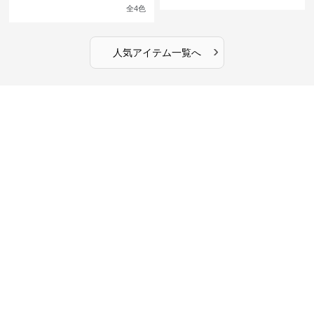
館の庭の黒い霧~
ンピース
全
4
色
›
人気アイテム一覧へ