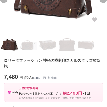
Previous slide
Ne
ロリータファッション 神秘の樹刻印スカルスタッズ箱型
鞄
7,480
円 (税込)
8,480
円 (割引前)
分割手数料無料
約2,493円
×3回
Paidyなら3回あと払いOK 月々
※税込価格を3回に分割した目安額です（端数は初回に加算されます）