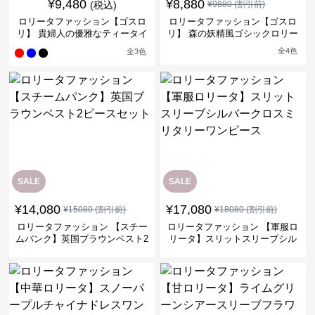
¥
9,480
¥
8,880
(税込)
¥
9880
(割引前)
ロリータファッション【ゴスロ
ロリータファッション【ゴスロ
リ】 貴婦人の優雅なティータイ
リ】 森の妖精風ゴシックロリー
ムドレス
タワンピース
全
4
色
全
3
色
SALE
SALE
¥
14,080
¥
17,080
¥
15080
(割引前)
¥
18080
(割引前)
ロリータファッション 【スチー
ロリータファッション 【軍服ロ
ムパンク】英国ブラウンベスト2
リータ】スリットスリーブシル
ピースセット
バークロスミリタリーワンピー
ス