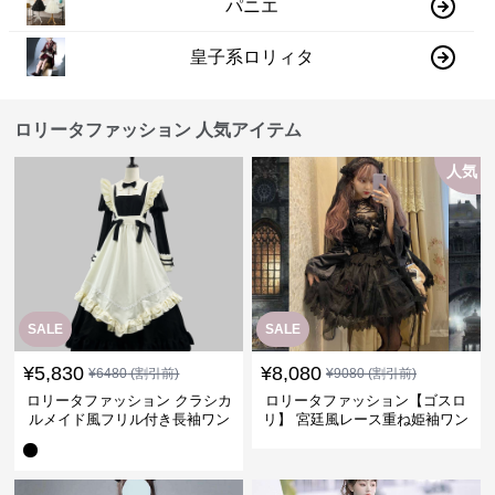
パニエ
皇子系ロリィタ
ロリータファッション 人気アイテム
人気
SALE
SALE
¥
5,830
¥
8,080
¥
6480
(割引前)
¥
9080
(割引前)
ロリータファッション クラシカ
ロリータファッション【ゴスロ
ルメイド風フリル付き長袖ワン
リ】 宮廷風レース重ね姫袖ワン
ピース
ピース