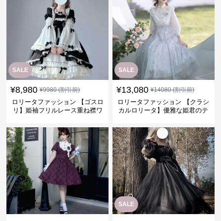
SALE
SALE
¥
8,980
¥
13,080
¥
9980
(割引前)
¥
14080
(割引前)
ロリータファッション 【ゴスロ
ロリータファッション 【クラシ
リ】姫袖フリルレース重ね襟ワ
カルロリータ】優雅な姫君のテ
ンピース
ィータイムドレス
SALE