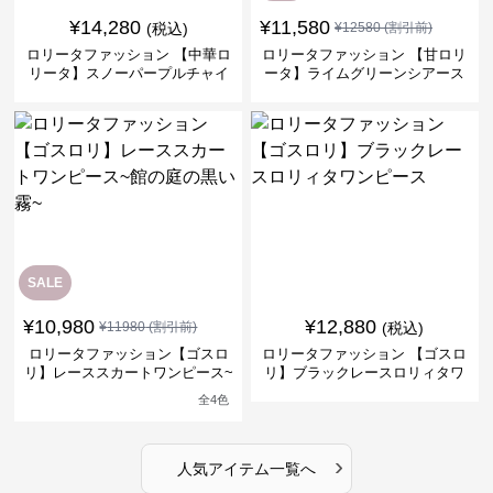
¥
14,280
¥
11,580
(税込)
¥
12580
(割引前)
ロリータファッション 【中華ロ
ロリータファッション 【甘ロリ
リータ】スノーパープルチャイ
ータ】ライムグリーンシアース
ナドレスワンピース
リーブフラワーワンピース
SALE
¥
10,980
¥
12,880
¥
11980
(割引前)
(税込)
ロリータファッション【ゴスロ
ロリータファッション 【ゴスロ
リ】レーススカートワンピース~
リ】ブラックレースロリィタワ
館の庭の黒い霧~
ンピース
全
4
色
›
人気アイテム一覧へ