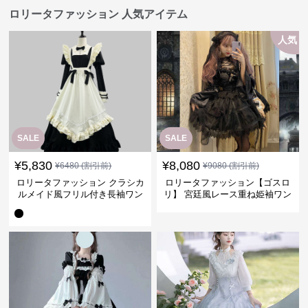
ロリータファッション 人気アイテム
人気
SALE
SALE
¥
5,830
¥
8,080
¥
6480
(割引前)
¥
9080
(割引前)
ロリータファッション クラシカ
ロリータファッション【ゴスロ
ルメイド風フリル付き長袖ワン
リ】 宮廷風レース重ね姫袖ワン
ピース
ピース