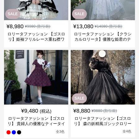
SALE
SALE
¥
8,980
¥
13,080
¥
9980
(割引前)
¥
14080
(割引前)
ロリータファッション 【ゴスロ
ロリータファッション 【クラシ
リ】姫袖フリルレース重ね襟ワ
カルロリータ】優雅な姫君のテ
ンピース
ィータイムドレス
SALE
¥
9,480
¥
8,880
(税込)
¥
9880
(割引前)
ロリータファッション【ゴスロ
ロリータファッション【ゴスロ
リ】 貴婦人の優雅なティータイ
リ】 森の妖精風ゴシックロリー
ムドレス
タワンピース
全
4
色
全
3
色