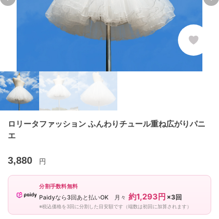
Previous slide
Ne
ロリータファッション ふんわりチュール重ね広がりパニ
エ
3,880
円
分割手数料無料
約1,293円
×3回
Paidyなら3回あと払いOK 月々
※税込価格を3回に分割した目安額です（端数は初回に加算されます）