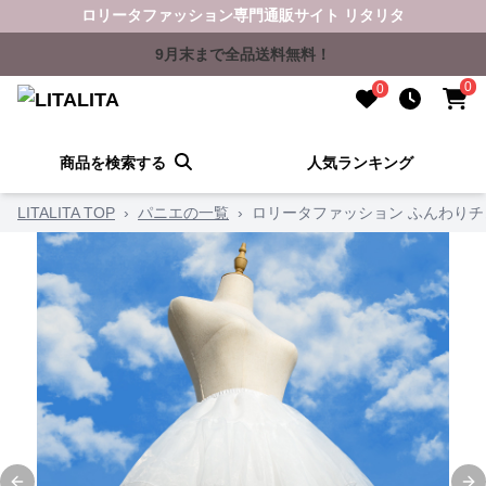
ロリータファッション専門通販サイト リタリタ
9月末まで全品送料無料！
0
0
商品を検索する
人気ランキング
LITALITA TOP
›
パニエの一覧
›
ロリータファッション ふんわり