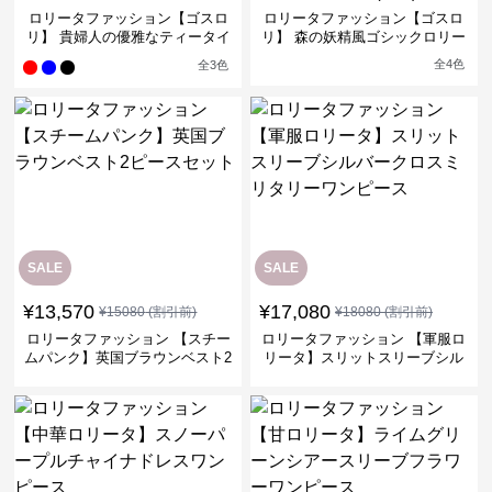
ロリータファッション【ゴスロ
ロリータファッション【ゴスロ
リ】 貴婦人の優雅なティータイ
リ】 森の妖精風ゴシックロリー
ムドレス
タワンピース
全
4
色
全
3
色
SALE
SALE
¥
13,570
¥
17,080
¥
15080
(割引前)
¥
18080
(割引前)
ロリータファッション 【スチー
ロリータファッション 【軍服ロ
ムパンク】英国ブラウンベスト2
リータ】スリットスリーブシル
ピースセット
バークロスミリタリーワンピー
ス