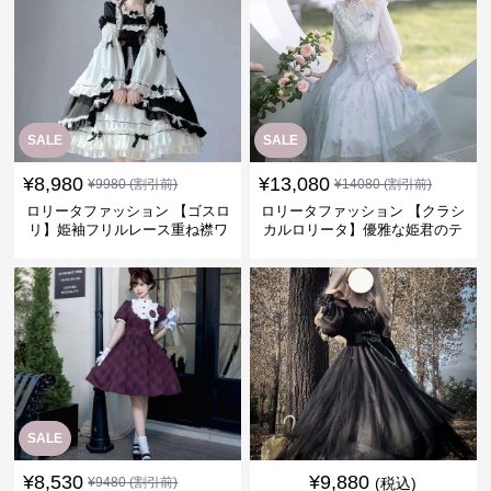
SALE
SALE
¥
8,980
¥
13,080
¥
9980
(割引前)
¥
14080
(割引前)
ロリータファッション 【ゴスロ
ロリータファッション 【クラシ
リ】姫袖フリルレース重ね襟ワ
カルロリータ】優雅な姫君のテ
ンピース
ィータイムドレス
SALE
¥
8,530
¥
9,880
¥
9480
(割引前)
(税込)