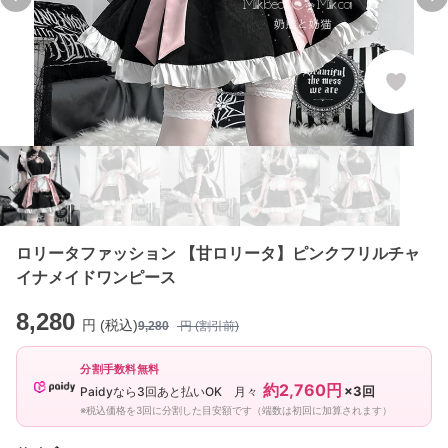
Previous slide
Ne
ロリータファッション 【甘ロリータ】ピンクフリルチャ
イナメイドワンピース
8,280
円 (税込)
9,280
円 (割引前)
分割手数料無料
約2,760円
×3回
Paidyなら3回あと払いOK 月々
※税込価格を3回に分割した目安額です（端数は初回に加算されます）