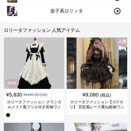
皇子系ロリィタ
ロリータファッション 人気アイテム
人気
SALE
¥
5,830
¥
9,080
¥
6480
(割引前)
(税込)
ロリータファッション クラシカ
ロリータファッション【ゴスロ
ルメイド風フリル付き長袖ワン
リ】 宮廷風レース重ね姫袖ワン
ピース
ピース