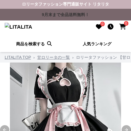
ロリータファッション専門通販サイト リタリタ
9月末まで全品送料無料！
0
0
商品を検索する
人気ランキング
LITALITA TOP
›
甘ロリータの一覧
›
ロリータファッション 【甘