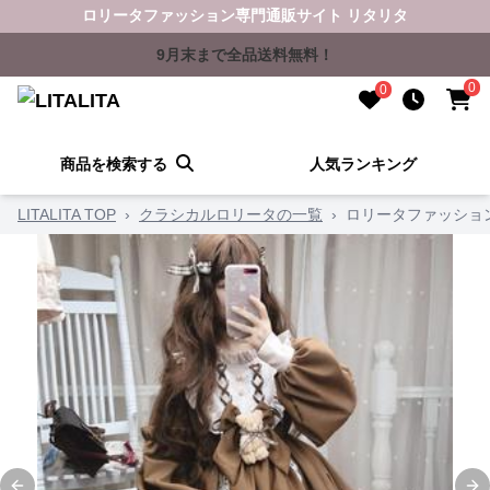
ロリータファッション専門通販サイト リタリタ
9月末まで全品送料無料！
0
0
商品を検索する
人気ランキング
LITALITA TOP
›
クラシカルロリータの一覧
›
ロリータファッショ