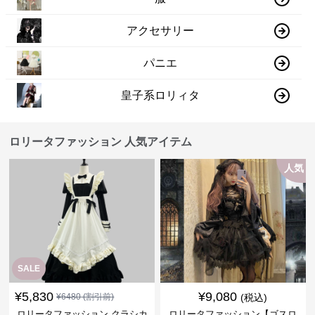
アクセサリー
パニエ
皇子系ロリィタ
ロリータファッション 人気アイテム
人気
SALE
¥
5,830
¥
9,080
¥
6480
(割引前)
(税込)
ロリータファッション クラシカ
ロリータファッション【ゴスロ