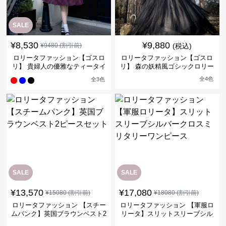
SALE
¥
8,530
¥
9,880
¥
9480
(割引前)
(税込)
ロリータファッション【ゴスロ
ロリータファッション【ゴスロ
リ】 貴婦人の優雅なティータイ
リ】 森の妖精風ゴシックロリー
ムドレス
タワンピース
全
4
色
全
3
色
SALE
SALE
¥
13,570
¥
17,080
¥
15080
(割引前)
¥
18080
(割引前)
ロリータファッション 【スチー
ロリータファッション 【軍服ロ
ムパンク】英国ブラウンベスト2
リータ】スリットスリーブシル
ピースセット
バークロスミリタリーワンピー