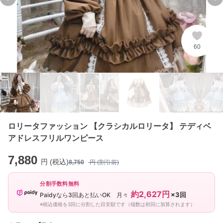
Previous slide
Ne
60
ロリータファッション 【クラシカルロリータ】 テディベ
アドレスフリルワンピース
7,880
円 (税込)
8,750
円 (割引前)
分割手数料無料
約2,627円
×3回
Paidyなら3回あと払いOK 月々
※税込価格を3回に分割した目安額です（端数は初回に加算されます）