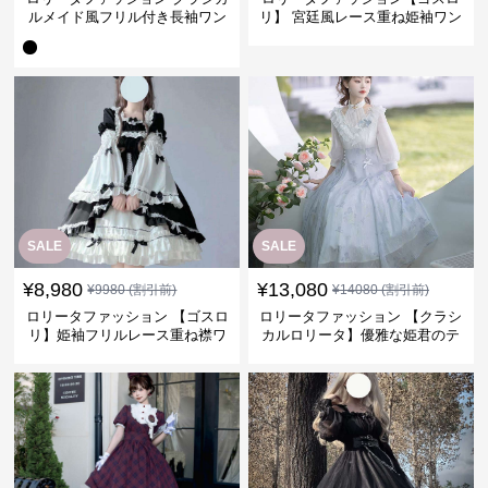
ルメイド風フリル付き長袖ワン
リ】 宮廷風レース重ね姫袖ワン
ピース
ピース
SALE
SALE
¥
8,980
¥
13,080
¥
9980
(割引前)
¥
14080
(割引前)
ロリータファッション 【ゴスロ
ロリータファッション 【クラシ
リ】姫袖フリルレース重ね襟ワ
カルロリータ】優雅な姫君のテ
ンピース
ィータイムドレス