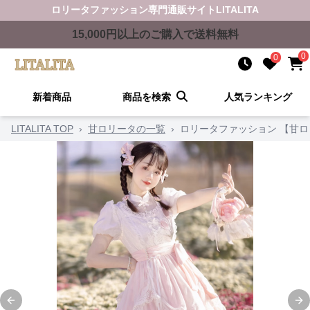
ロリータファッション
専門通販サイト
LITALITA
15,000
円以上のご購入で送料無料
0
0
新着商品
商品を検索
人気ランキング
LITALITA TOP
›
甘ロリータの一覧
›
ロリータファッション 【甘
Previous slide
Ne