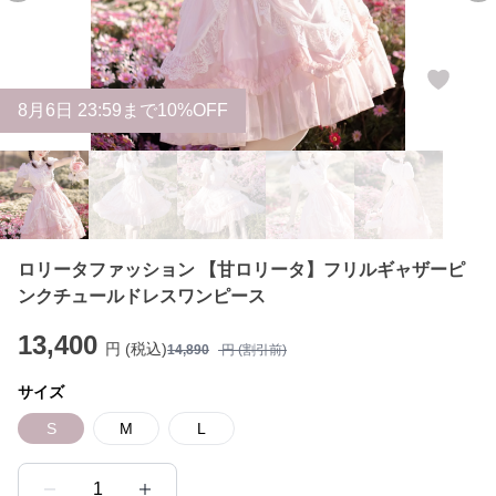
8
月
6
日 23:59まで10%OFF
ロリータファッション 【甘ロリータ】フリルギャザーピ
ンクチュールドレスワンピース
13,400
円 (税込)
14,890
円 (割引前)
サイズ
S
M
L
1