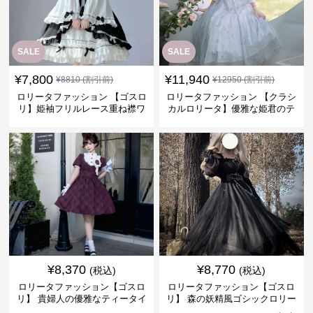
SALE
SALE
¥
7,800
¥
11,940
¥
8810
(割引前)
¥
12950
(割引前)
ロリータファッション 【ゴスロ
ロリータファッション 【クラシ
リ】姫袖フリルレース重ね襟ワ
カルロリータ】優雅な姫君のテ
ンピース
ィータイムドレス
¥
8,370
¥
8,770
(税込)
(税込)
ロリータファッション【ゴスロ
ロリータファッション【ゴスロ
リ】 貴婦人の優雅なティータイ
リ】 森の妖精風ゴシックロリー
ムドレス
タワンピース