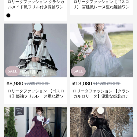
ロリータファッション クラシカ
ロリータファッション【ゴスロ
ルメイド風フリル付き長袖ワン
リ】 宮廷風レース重ね姫袖ワン
ピース
ピース
SALE
SALE
¥
8,980
¥
13,080
¥
9980
(割引前)
¥
14080
(割引前)
ロリータファッション 【ゴスロ
ロリータファッション 【クラシ
リ】姫袖フリルレース重ね襟ワ
カルロリータ】優雅な姫君のテ
ンピース
ィータイムドレス