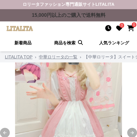
ロリータファッション
専門通販サイト
LITALITA
15,000
円以上のご購入で送料無料
0
0
新着商品
商品を検索
人気ランキング
LITALITA TOP
›
中華ロリータの一覧
›
【中華ロリータ】スイート
Previous slide
Ne