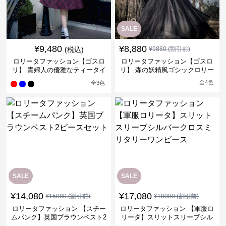
SALE
¥
9,480
¥
8,880
(税込)
¥
9880
(割引前)
ロリータファッション【ゴスロ
ロリータファッション【ゴスロ
リ】 貴婦人の優雅なティータイ
リ】 森の妖精風ゴシックロリー
ムドレス
タワンピース
全
4
色
全
3
色
SALE
SALE
¥
14,080
¥
17,080
¥
15080
(割引前)
¥
18080
(割引前)
ロリータファッション 【スチー
ロリータファッション 【軍服ロ
ムパンク】英国ブラウンベスト2
リータ】スリットスリーブシル
ピースセット
バークロスミリタリーワンピー