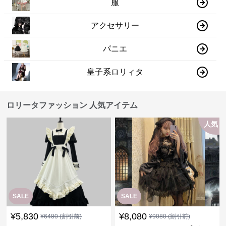
服
アクセサリー
パニエ
皇子系ロリィタ
ロリータファッション 人気アイテム
人気
SALE
SALE
¥
5,830
¥
8,080
¥
6480
(割引前)
¥
9080
(割引前)