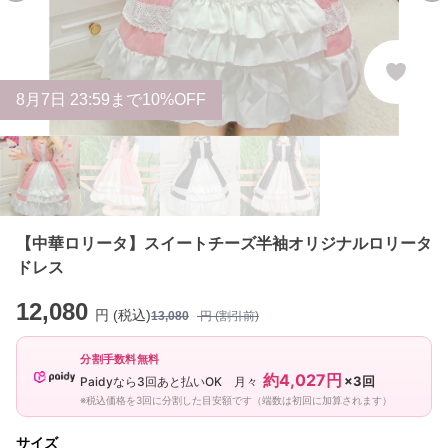
8
月
7
日 23:59まで10%OFF
【中華ロリータ】スイートチーズ半袖オリジナルロリータ
ドレス
12,080
円 (税込)
13,080
円 (割引前)
分割手数料無料
約4,027円
×3回
Paidyなら3回あと払いOK 月々
※税込価格を3回に分割した目安額です（端数は初回に加算されます）
サイズ