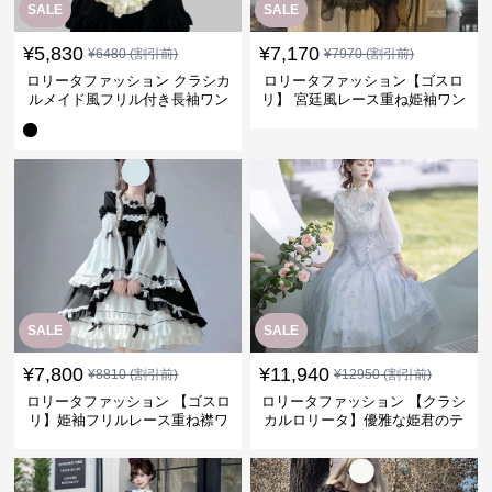
SALE
SALE
¥
5,830
¥
7,170
¥
6480
(割引前)
¥
7970
(割引前)
ロリータファッション クラシカ
ロリータファッション【ゴスロ
ルメイド風フリル付き長袖ワン
リ】 宮廷風レース重ね姫袖ワン
ピース
ピース
SALE
SALE
¥
7,800
¥
11,940
¥
8810
(割引前)
¥
12950
(割引前)
ロリータファッション 【ゴスロ
ロリータファッション 【クラシ
リ】姫袖フリルレース重ね襟ワ
カルロリータ】優雅な姫君のテ
ンピース
ィータイムドレス