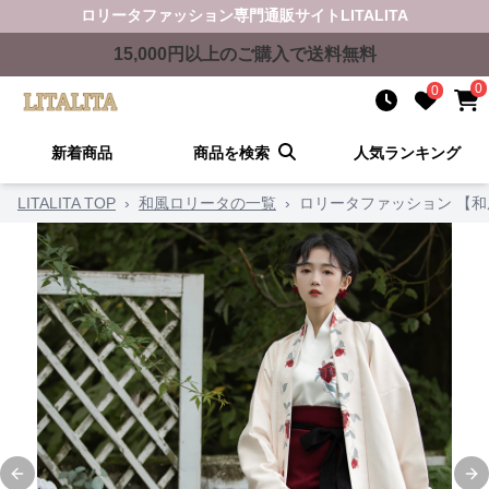
ロリータファッション
専門通販サイト
LITALITA
15,000
円以上のご購入で送料無料
0
0
新着商品
商品を検索
人気ランキング
LITALITA TOP
›
和風ロリータの一覧
›
ロリータファッション 【
Previous slide
Ne