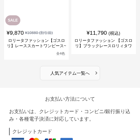
SALE
¥
9,870
¥
11,790
¥
10880
(割引前)
(税込)
ロリータファッション【ゴスロ
ロリータファッション 【ゴスロ
リ】レーススカートワンピース~
リ】ブラックレースロリィタワ
館の庭の黒い霧~
ンピース
全
4
色
›
人気アイテム一覧へ
お支払い方法について
お支払いは、クレジットカード・コンビニ/銀行振り込
み・各種電子決済に対応しています。
クレジットカード