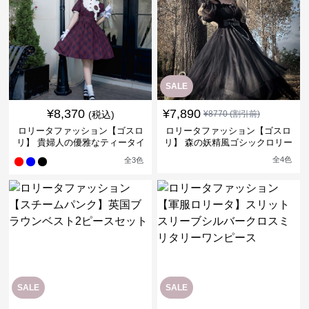
SALE
¥
8,370
¥
7,890
(税込)
¥
8770
(割引前)
ロリータファッション【ゴスロ
ロリータファッション【ゴスロ
リ】 貴婦人の優雅なティータイ
リ】 森の妖精風ゴシックロリー
ムドレス
タワンピース
全
4
色
全
3
色
SALE
SALE