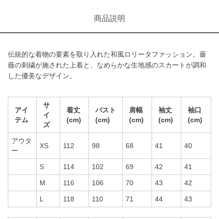
商品説明
伝統的な着物の要素を取り入れた和風ロリータファッション。薔
薇の刺繍が施された上着と、なめらかな生地感のスカートが調和
した優美なデザイン。
サ
アイ
着丈
バスト
肩幅
袖丈
袖口
イ
テム
(cm)
(cm)
(cm)
(cm)
(cm)
ズ
アウタ
XS
112
98
68
41
40
ー
S
114
102
69
42
41
M
116
106
70
43
42
L
118
110
71
44
43