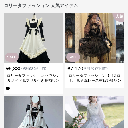
ロリータファッション 人気アイテム
人気
SALE
SALE
¥
5,830
¥
7,170
¥
6480
(割引前)
¥
7970
(割引前)
ロリータファッション クラシカ
ロリータファッション【ゴスロ
ルメイド風フリル付き長袖ワン
リ】 宮廷風レース重ね姫袖ワン
ピース
ピース