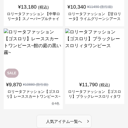
¥
13,180
¥
10,340
(税込)
¥
11490
(割引前)
ロリータファッション 【中華ロ
ロリータファッション 【甘ロリ
リータ】スノーパープルチャイ
ータ】ライムグリーンシアース
ナドレスワンピース
リーブフラワーワンピース
SALE
¥
9,870
¥
11,790
¥
10880
(割引前)
(税込)
ロリータファッション【ゴスロ
ロリータファッション 【ゴスロ
リ】レーススカートワンピース~
リ】ブラックレースロリィタワ
館の庭の黒い霧~
ンピース
全
4
色
›
人気アイテム一覧へ