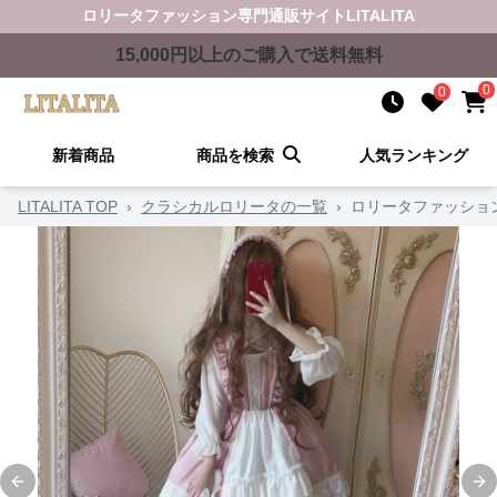
ロリータファッション
専門通販サイト
LITALITA
15,000
円以上のご購入で送料無料
0
0
新着商品
商品を検索
人気ランキング
LITALITA TOP
›
クラシカルロリータの一覧
›
ロリータファッショ
Previous slide
Ne