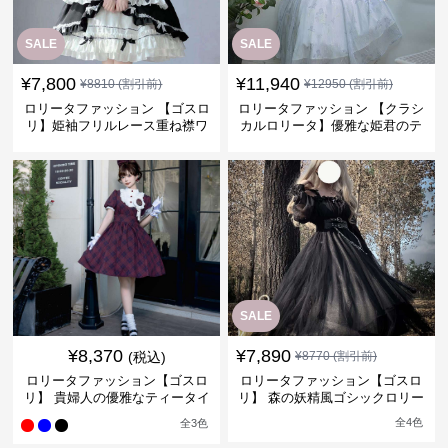
SALE
SALE
¥
7,800
¥
11,940
¥
8810
(割引前)
¥
12950
(割引前)
ロリータファッション 【ゴスロ
ロリータファッション 【クラシ
リ】姫袖フリルレース重ね襟ワ
カルロリータ】優雅な姫君のテ
ンピース
ィータイムドレス
SALE
¥
8,370
¥
7,890
(税込)
¥
8770
(割引前)
ロリータファッション【ゴスロ
ロリータファッション【ゴスロ
リ】 貴婦人の優雅なティータイ
リ】 森の妖精風ゴシックロリー
ムドレス
タワンピース
全
4
色
全
3
色