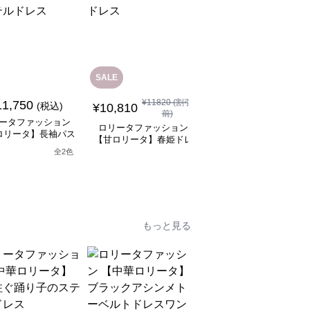
SALE
SALE
¥
11820
(割引
¥
10310
(割引
11,750
(税込)
¥
10,810
¥
9,270
前)
前)
ータファッション
ロリータファッション
ロリータファッション
ロリータ】長袖パス
【甘ロリータ】春姫ドレ
【甘ロリータ】パフス
テルドレス
ス
ーブ夢かわフリルフラ
全
2
色
ーミニワンピース
もっと見る