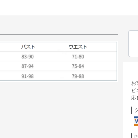
お
ビ
応
P