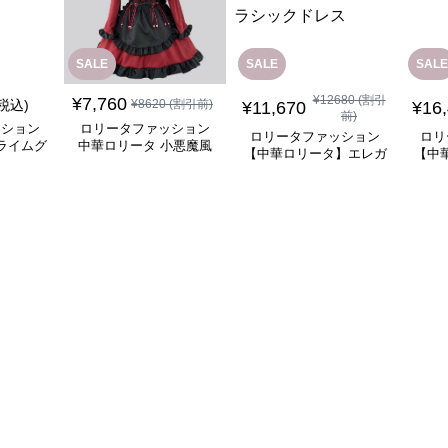
SALE
SALE
SALE
¥
12680
(割引
¥
7,760
(税込)
¥
8620
(割引前)
¥
11,670
¥
16
前)
ッション
ロリータファッション
ロリータファッション
ロリ
ライムグ
中華ロリータ 小悪魔風
【中華ロリータ】エレガ
【中
リーブフ
メイド服 ワインレッド
ントブラウングレーチャ
ぐ踊
ピース
ワンピース
イナナイトクラシックド
レス