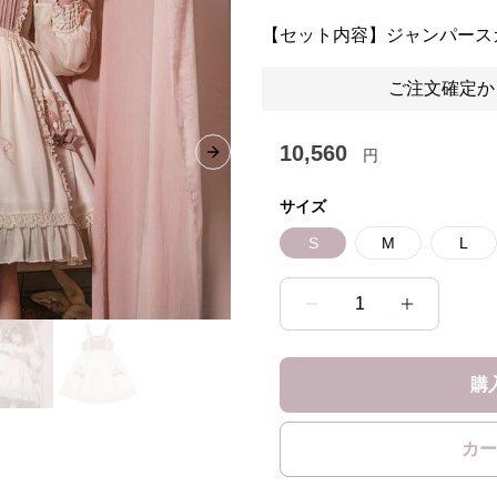
【セット内容】ジャンパース
ご注文確定か
10,560
円
Next slide
サイズ
S
M
L
1
購
カー