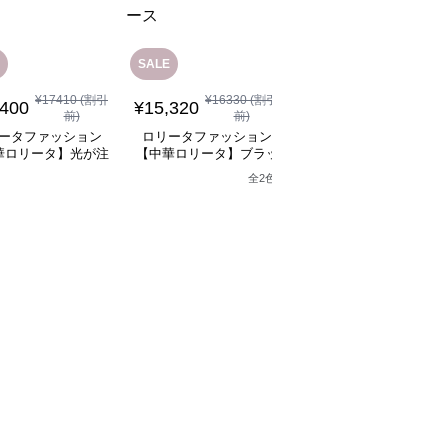
SALE
¥
17410
(割引
¥
16330
(割引
¥
10,960
(税込)
,400
¥
15,320
前)
前)
ロリータファッション
ータファッション
ロリータファッション
【中華ロリータ】ライ
華ロリータ】光が注
【中華ロリータ】ブラッ
グリーンフリルボレロ
り子のステージドレ
クアシンメトリーベルト
全
2
色
ャイナドレスミニワン
ス
ドレスワンピース
ース