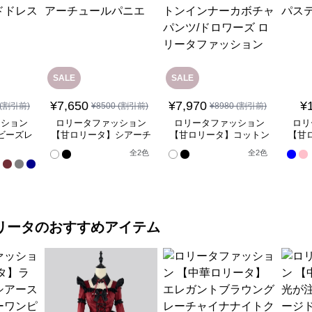
SALE
SALE
¥
7,650
¥
7,970
¥
(割引前)
¥
8500
(割引前)
¥
8980
(割引前)
ッション
ロリータファッション
ロリータファッション
ロリ
ビーズレ
【甘ロリータ】シアーチ
【甘ロリータ】コットン
【甘
ドレス
ュールパニエ
インナーカボチャパン
全
全
2
色
全
2
色
ツ/ドロワーズ ロリータ
17
ファッション
色
リータ
のおすすめアイテム