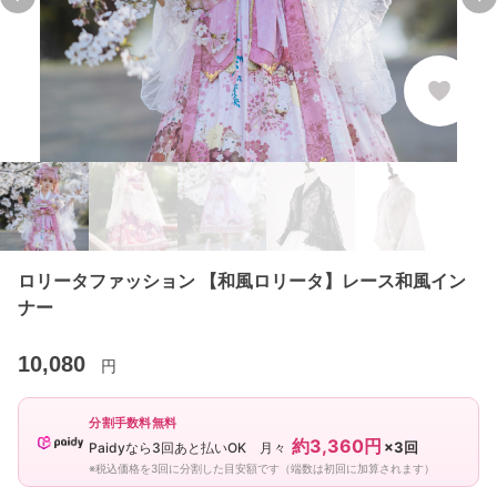
Previous slide
Ne
ロリータファッション 【和風ロリータ】レース和風イン
ナー
10,080
円
分割手数料無料
約3,360円
×3回
Paidyなら3回あと払いOK 月々
※税込価格を3回に分割した目安額です（端数は初回に加算されます）