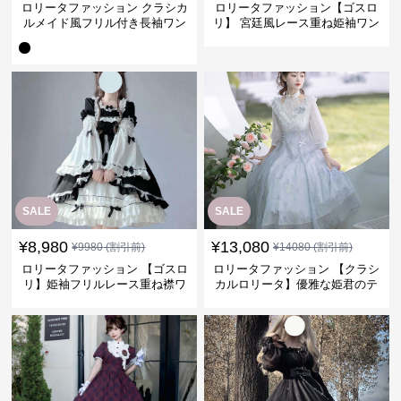
ロリータファッション クラシカ
ロリータファッション【ゴスロ
ルメイド風フリル付き長袖ワン
リ】 宮廷風レース重ね姫袖ワン
ピース
ピース
SALE
SALE
¥
8,980
¥
13,080
¥
9980
(割引前)
¥
14080
(割引前)
ロリータファッション 【ゴスロ
ロリータファッション 【クラシ
リ】姫袖フリルレース重ね襟ワ
カルロリータ】優雅な姫君のテ
ンピース
ィータイムドレス