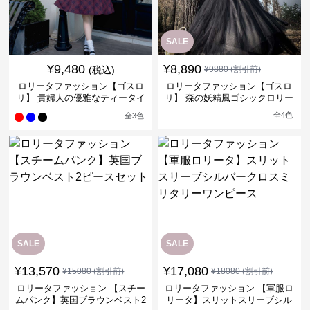
SALE
¥
9,480
¥
8,890
(税込)
¥
9880
(割引前)
ロリータファッション【ゴスロ
ロリータファッション【ゴスロ
リ】 貴婦人の優雅なティータイ
リ】 森の妖精風ゴシックロリー
ムドレス
タワンピース
全
4
色
全
3
色
SALE
SALE
¥
13,570
¥
17,080
¥
15080
(割引前)
¥
18080
(割引前)
ロリータファッション 【スチー
ロリータファッション 【軍服ロ
ムパンク】英国ブラウンベスト2
リータ】スリットスリーブシル