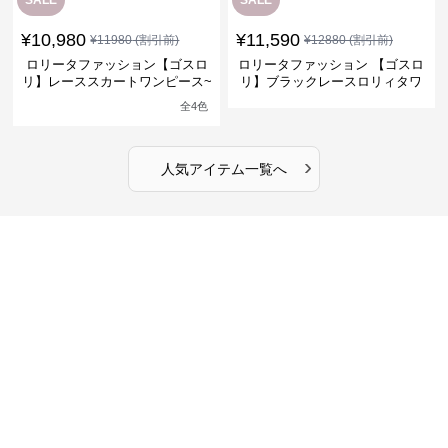
SALE
SALE
¥
10,980
¥
11,590
¥
11980
(割引前)
¥
12880
(割引前)
ロリータファッション【ゴスロ
ロリータファッション 【ゴスロ
リ】レーススカートワンピース~
リ】ブラックレースロリィタワ
館の庭の黒い霧~
ンピース
全
4
色
›
人気アイテム一覧へ