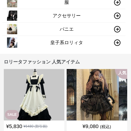
服
アクセサリー
パニエ
皇子系ロリィタ
ロリータファッション 人気アイテム
人気
SALE
¥
5,830
¥
9,080
¥
6480
(割引前)
(税込)