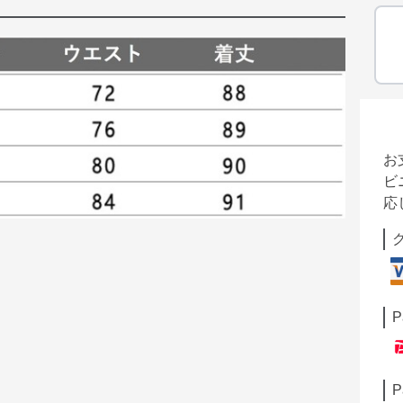
お
ビ
応
P
P