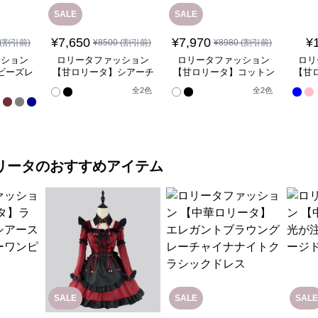
SALE
SALE
¥
7,650
¥
7,970
¥
(割引前)
¥
8500
(割引前)
¥
8980
(割引前)
ッション
ロリータファッション
ロリータファッション
ロリ
ビーズレ
【甘ロリータ】シアーチ
【甘ロリータ】コットン
【甘
ドレス
ュールパニエ
インナーカボチャパン
全
全
2
色
全
2
色
ツ/ドロワーズ ロリータ
17
ファッション
色
リータ
のおすすめアイテム
SALE
SALE
SALE