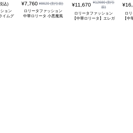
¥
12680
(割引
¥
7,760
(税込)
¥
8620
(割引前)
¥
11,670
¥
16
前)
ッション
ロリータファッション
ロリータファッション
ロリ
ライムグ
中華ロリータ 小悪魔風
【中華ロリータ】エレガ
【中
リーブフ
メイド服 ワインレッド
ントブラウングレーチャ
ぐ踊
ピース
ワンピース
イナナイトクラシックド
レス