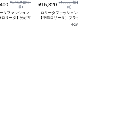
¥
17410
(割引
¥
16330
(割引
¥
10,960
(税込)
,400
¥
15,320
前)
前)
ロリータファッション
ータファッション
ロリータファッション
【中華ロリータ】ライ
華ロリータ】光が注
【中華ロリータ】ブラッ
グリーンフリルボレロ
り子のステージドレ
クアシンメトリーベルト
全
2
色
ャイナドレスミニワン
ス
ドレスワンピース
ース