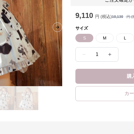
9,110
円 (税込)
10,130
円 (
サイズ
Next slide
S
M
L
1
購
カー