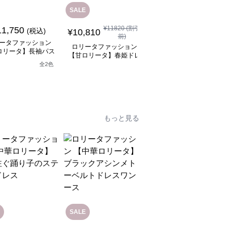
SALE
SALE
¥
11820
(割引
¥
10310
(割引
11,750
(税込)
¥
10,810
¥
9,270
前)
前)
ータファッション
ロリータファッション
ロリータファッション
ロリータ】長袖パス
【甘ロリータ】春姫ドレ
【甘ロリータ】パフス
テルドレス
ス
ーブ夢かわフリルフラ
全
2
色
ーミニワンピース
もっと見る
SALE