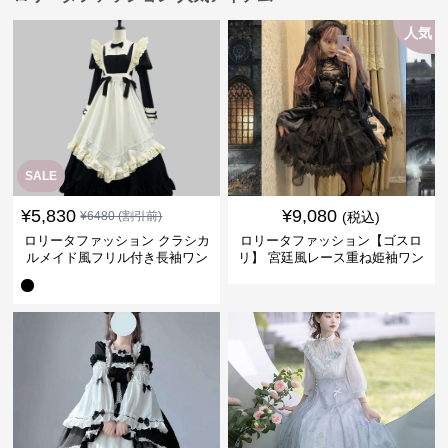
人気
SALE
¥
5,830
¥
9,080
¥
6480
(割引前)
(税込)
ロリータファッション クラシカ
ロリータファッション【ゴスロ
ルメイド風フリル付き長袖ワン
リ】 宮廷風レース重ね姫袖ワン
ピース
ピース