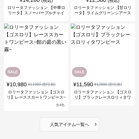
(税込)
(税込)
ロリータファッション 【中華ロ
ロリータファッション 【甘ロリ
リータ】スノーパープルチャイ
ータ】ライムグリーンシアース
ナドレスワンピース
リーブフラワーワンピース
SALE
SALE
¥
10,980
¥
11,590
¥
11980
(割引前)
¥
12880
(割引前)
ロリータファッション【ゴスロ
ロリータファッション 【ゴスロ
リ】レーススカートワンピース~
リ】ブラックレースロリィタワ
館の庭の黒い霧~
ンピース
全
4
色
›
人気アイテム一覧へ