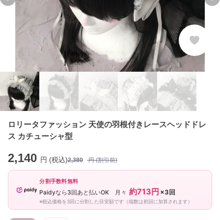
Previous slide
Ne
ロリータファッション 天使の羽根付きレースヘッドドレ
ス カチューシャ型
2,140
円 (税込)
2,380
円 (割引前)
分割手数料無料
約713円
×3回
Paidyなら3回あと払いOK 月々
※税込価格を3回に分割した目安額です（端数は初回に加算されます）