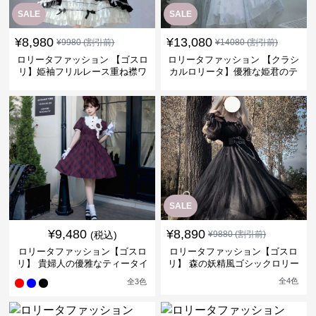
SALE
SALE
¥
8,980
¥
13,080
¥
9980
(割引前)
¥
14080
(割引前)
ロリータファッション 【ゴスロ
ロリータファッション 【クラシ
リ】姫袖フリルレース重ね襟ワ
カルロリータ】優雅な姫君のテ
ンピース
ィータイムドレス
SALE
¥
9,480
¥
8,890
(税込)
¥
9880
(割引前)
ロリータファッション【ゴスロ
ロリータファッション【ゴスロ
リ】 貴婦人の優雅なティータイ
リ】 森の妖精風ゴシックロリー
ムドレス
タワンピース
全
4
色
全
3
色