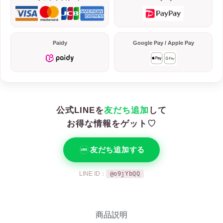
Paidy
Google Pay / Apple Pay
公式LINEを
友だち追加
して
お得な情報をゲット♡
友だち追加する
LINE ID：
@o9jYbQQ
商品説明