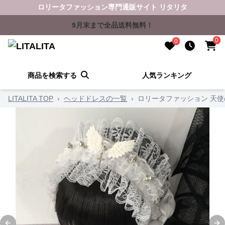
ロリータファッション専門通販サイト リタリタ
9月末まで全品送料無料！
0
0
商品を検索する
人気ランキング
LITALITA TOP
›
ヘッドドレスの一覧
›
ロリータファッション 天