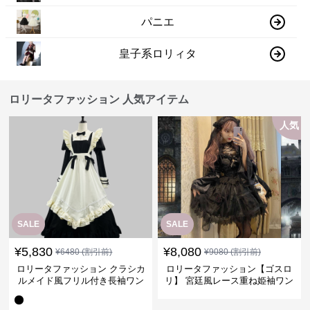
パニエ
皇子系ロリィタ
ロリータファッション 人気アイテム
人気
SALE
SALE
¥
5,830
¥
8,080
¥
6480
(割引前)
¥
9080
(割引前)
ロリータファッション クラシカ
ロリータファッション【ゴスロ
ルメイド風フリル付き長袖ワン
リ】 宮廷風レース重ね姫袖ワン
ピース
ピース