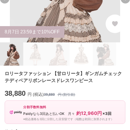
Previous slide
Ne
8
月
7
日 23:59まで10%OFF
ロリータファッション 【甘ロリータ】ギンガムチェック
テディベアリボンレースドレスワンピース
38,880
円 (税込)
39,880
円 (割引前)
分割手数料無料
約12,960円
×3回
Paidyなら3回あと払いOK 月々
※税込価格を3回に分割した目安額です（端数は初回に加算されます）