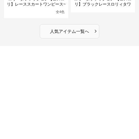
リ】レーススカートワンピース~
リ】ブラックレースロリィタワ
館の庭の黒い霧~
ンピース
全
4
色
›
人気アイテム一覧へ