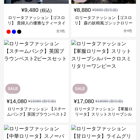
¥
9,480
¥
8,880
(税込)
¥
9880
(割引前)
ロリータファッション【ゴスロ
ロリータファッション【ゴスロ
リ】 貴婦人の優雅なティータイ
リ】 森の妖精風ゴシックロリー
ムドレス
タワンピース
全
4
色
全
3
色
SALE
SALE
¥
14,080
¥
17,080
¥
15080
(割引前)
¥
18080
(割引前)
ロリータファッション 【スチー
ロリータファッション 【軍服ロ
ムパンク】英国ブラウンベスト2
リータ】スリットスリーブシル
ピースセット
バークロスミリタリーワンピー
ス