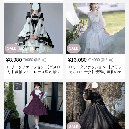
SALE
SALE
¥
8,980
¥
13,080
¥
9980
(割引前)
¥
14080
(割引前)
ロリータファッション 【ゴスロ
ロリータファッション 【クラシ
リ】姫袖フリルレース重ね襟ワ
カルロリータ】優雅な姫君のテ
ンピース
ィータイムドレス
SALE