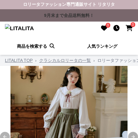
ロリータファッション専門通販サイト リタリタ
9月末まで全品送料無料！
0
0
商品を検索する
人気ランキング
LITALITA TOP
›
クラシカルロリータの一覧
›
ロリータファッショ