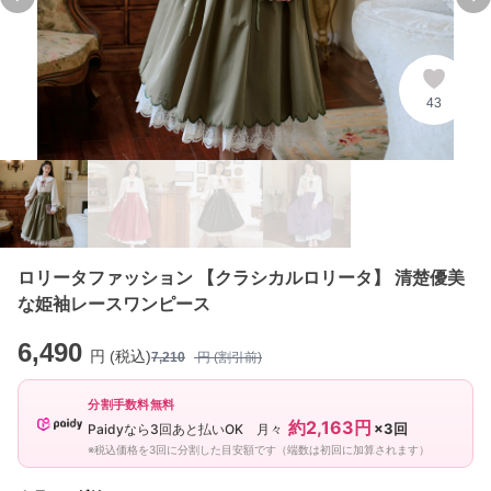
Previous slide
Ne
43
ロリータファッション 【クラシカルロリータ】 清楚優美
な姫袖レースワンピース
6,490
円 (税込)
7,210
円 (割引前)
分割手数料無料
約2,163円
×3回
Paidyなら3回あと払いOK 月々
※税込価格を3回に分割した目安額です（端数は初回に加算されます）