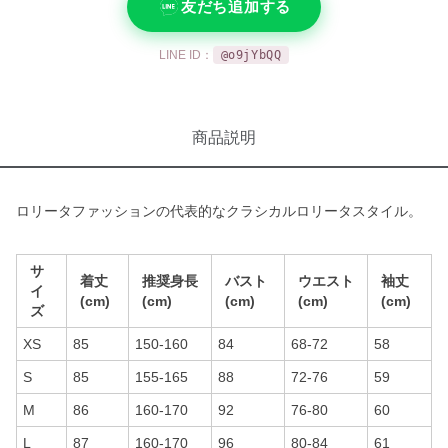
友だち追加する
LINE ID：
@o9jYbQQ
商品説明
ロリータファッションの代表的なクラシカルロリータスタイル。
サ
着丈
推奨身長
バスト
ウエスト
袖丈
イ
(cm)
(cm)
(cm)
(cm)
(cm)
ズ
XS
85
150-160
84
68-72
58
S
85
155-165
88
72-76
59
M
86
160-170
92
76-80
60
L
87
160-170
96
80-84
61