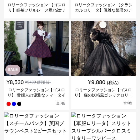
ロリータファッション 【ゴスロ
ロリータファッション 【クラシ
リ】姫袖フリルレース重ね襟ワ
カルロリータ】優雅な姫君のテ
ンピース
ィータイムドレス
SALE
¥
8,530
¥
9,880
¥
9480
(割引前)
(税込)
ロリータファッション【ゴスロ
ロリータファッション【ゴスロ
リ】 貴婦人の優雅なティータイ
リ】 森の妖精風ゴシックロリー
ムドレス
タワンピース
全
4
色
全
3
色