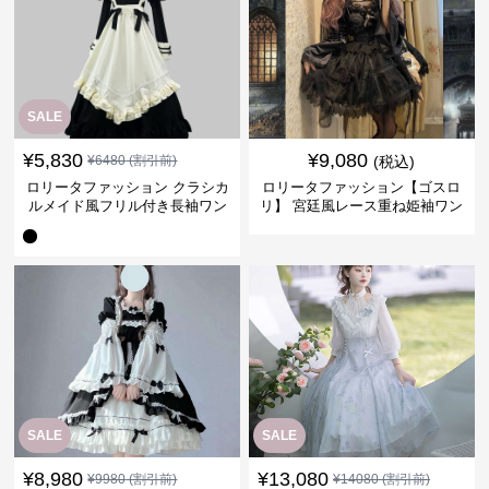
SALE
¥
5,830
¥
9,080
¥
6480
(割引前)
(税込)
ロリータファッション クラシカ
ロリータファッション【ゴスロ
ルメイド風フリル付き長袖ワン
リ】 宮廷風レース重ね姫袖ワン
ピース
ピース
SALE
SALE
¥
8,980
¥
13,080
¥
9980
(割引前)
¥
14080
(割引前)