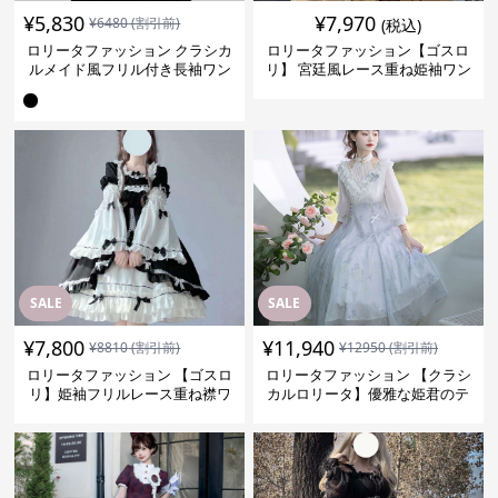
¥
5,830
¥
7,970
¥
6480
(割引前)
(税込)
ロリータファッション クラシカ
ロリータファッション【ゴスロ
ルメイド風フリル付き長袖ワン
リ】 宮廷風レース重ね姫袖ワン
ピース
ピース
SALE
SALE
¥
7,800
¥
11,940
¥
8810
(割引前)
¥
12950
(割引前)
ロリータファッション 【ゴスロ
ロリータファッション 【クラシ
リ】姫袖フリルレース重ね襟ワ
カルロリータ】優雅な姫君のテ
ンピース
ィータイムドレス