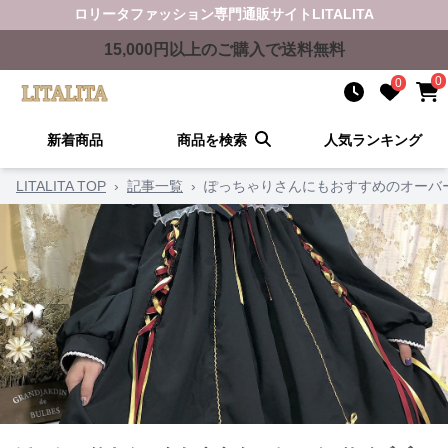
ロリータファッション
専門通販サイト
LITALITA
15,000
円以上のご購入で送料無料
0
0
新着商品
商品を検索
人気ランキング
LITALITA TOP
›
記事一覧
›
ぽっちゃりさんにもおすすめのオーバ