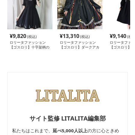
¥
9,820
¥
13,310
¥
9,140
(税込)
(税込)
(税込
ロリータファッション
ロリータファッション
ロリータファッ
【ゴスロリ】十字架柄の
【ゴスロリ】ダークアカ
【ゴスロリ】制
襟付きシックなワンピー
デミアリボンケープワン
ンプル長袖ブラ
ス
ピース
ピース
サイト監修 LITALITA編集部
私たちはこれまで、
延べ5,000人以上
の方に心ときめ