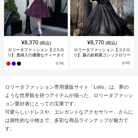
¥
8,370
¥
8,770
(税込)
(税込)
ロリータファッション【ゴスロ
ロリータファッション【ゴスロ
リ】 貴婦人の優雅なティータイ
リ】 森の妖精風ゴシックロリー
ムドレス
タワンピース
全
4
色
全
3
色
ロリータファッション専用通販サイト「Lolis」は、夢の
ような世界観を持つアイテムが揃った、ロリータファッシ
ョン愛好者にとっての宝庫です。
可愛らしいドレスや、エレガントなアクセサリー、さらに
は個性的な小物まで、多彩な商品ラインナップが魅力で
す。