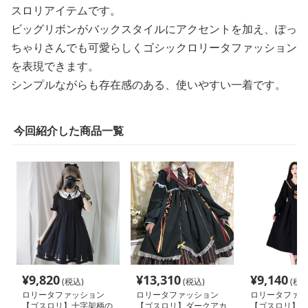
スロリアイテムです。
ビッグリボンがバックスタイルにアクセントを加え、ぽっ
ちゃりさんでも可愛らしくゴシックロリータファッション
を表現できます。
シンプルながらも存在感のある、使いやすい一着です。
今回紹介した商品一覧
¥
9,820
¥
13,310
¥
9,140
(税込)
(税込)
(税込
ロリータファッション
ロリータファッション
ロリータファッ
【ゴスロリ】十字架柄の
【ゴスロリ】ダークアカ
【ゴスロリ】制