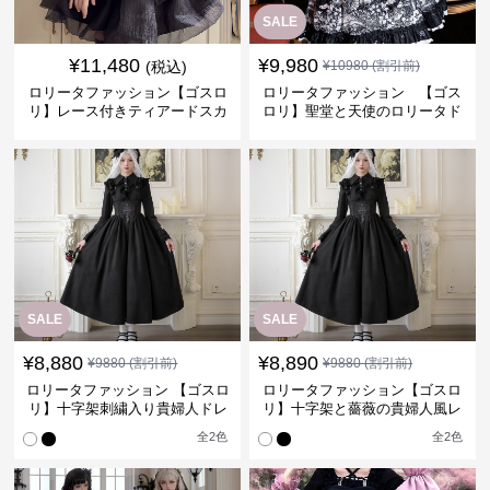
SALE
¥
11,480
¥
9,980
(税込)
¥
10980
(割引前)
ロリータファッション【ゴスロ
ロリータファッション 【ゴス
リ】レース付きティアードスカ
ロリ】聖堂と天使のロリータド
ートセット
レス
SALE
SALE
¥
8,880
¥
8,890
¥
9880
(割引前)
¥
9880
(割引前)
ロリータファッション 【ゴスロ
ロリータファッション【ゴスロ
リ】十字架刺繍入り貴婦人ドレ
リ】十字架と薔薇の貴婦人風レ
ス
ースドレス
全
2
色
全
2
色