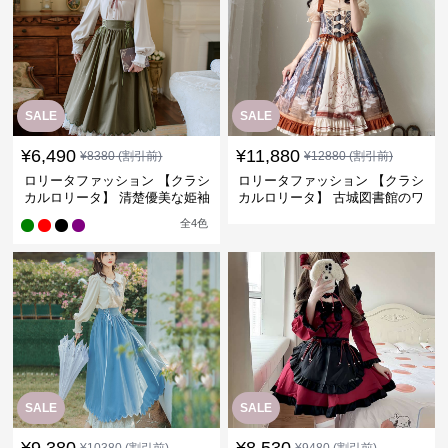
SALE
SALE
¥
6,490
¥
11,880
¥
8380
(割引前)
¥
12880
(割引前)
ロリータファッション 【クラシ
ロリータファッション 【クラシ
カルロリータ】 清楚優美な姫袖
カルロリータ】 古城図書館のワ
レースワンピース
ンピース
全
4
色
SALE
SALE