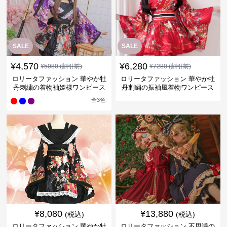
SALE
SALE
¥
4,570
¥
6,280
¥
5080
(割引前)
¥
7280
(割引前)
ロリータファッション 華やか牡
ロリータファッション 華やか牡
丹刺繍の着物袖姫様ワンピース
丹刺繍の振袖風着物ワンピース
全
3
色
¥
8,080
¥
13,880
(税込)
(税込)
ロリータファッション 華やか牡
ロリータファッション 不思議の