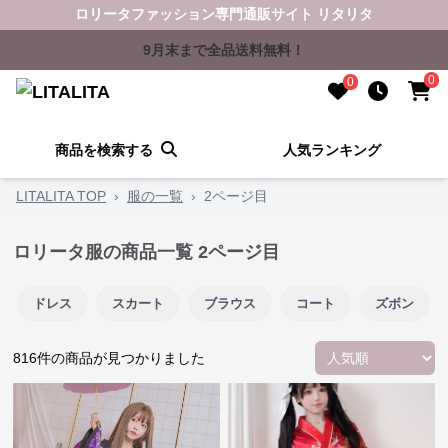
ロリータファッション専門通販サイト リタリタ
9月末まで全品送料無料！
0
0
商品を検索する
人気ランキング
LITALITA TOP
›
服の一覧
›
2ページ目
ロリータ服の商品一覧
2ページ目
ドレス
スカート
ブラウス
コート
ズボン
816
件の商品が見つかりました