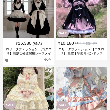
SALE
¥
16,380
¥
10,180
(税込)
¥
11180
(割引前)
ロリータファッション 【ゴスロ
ロリータファッション 【ゴスロ
リ】清楚な修道院風レースメイ
リ】 星空十字架リボンドレス
ド服
全
2
色
SALE
SALE