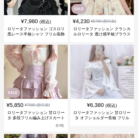
SALE
¥
7,980
¥
4,230
(税込)
¥
5780
(割引前)
ロリータファッション ゴスロリ
ロリータファッション クラシカ
黒レース半袖シャツ フリル装飾
ルロリータ 透け感半袖ブラウス
暗黒系
フリル袖
SALE
¥
5,850
¥
6,380
¥
7580
(割引前)
(税込)
ロリータファッション 甘ロリー
ロリータファッション 甘ロリー
タ 多段フリル編み上げスカート
タ オフショルダー長袖 フリル
レース装飾
レース ドール風 ブラウス
全
3
色