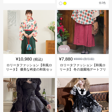
ース
全
2
色
SALE
¥
10,980
¥
7,880
(税込)
¥
8880
(割引前)
ロリータファッション【和風ロ
ロリータファッション【和風ロ
リータ】 優美な袴姿の和装セッ
リータ】 冬の遊園地デートフリ
ト
ルワンピース