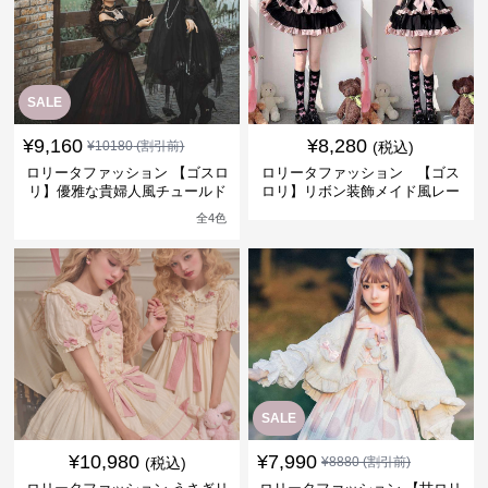
SALE
¥
9,160
¥
8,280
¥
10180
(割引前)
(税込)
ロリータファッション 【ゴスロ
ロリータファッション 【ゴス
リ】優雅な貴婦人風チュールド
ロリ】リボン装飾メイド風レー
レス
ス襟ワンピース
全
4
色
SALE
¥
10,980
¥
7,990
(税込)
¥
8880
(割引前)