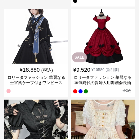
SALE
¥
18,880
¥
9,520
(税込)
¥
10580
(割引前)
ロリータファッション 華麗なる
ロリータファッション 華麗なる
士官風ケープ付きワンピース
蒸気時代の貴婦人用舞踏会長袖
ドレス
全
3
色