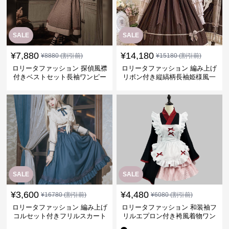
SALE
SALE
¥
7,880
¥
14,180
¥
8880
(割引前)
¥
15180
(割引前)
ロリータファッション 探偵風襟
ロリータファッション 編み上げ
付きベストセット長袖ワンピー
リボン付き縦縞柄長袖姫様風一
ス
着
SALE
SALE
¥
3,600
¥
4,480
¥
16780
(割引前)
¥
6080
(割引前)
ロリータファッション 編み上げ
ロリータファッション 和装袖フ
コルセット付きフリルスカート
リルエプロン付き袴風着物ワン
一式
ピース