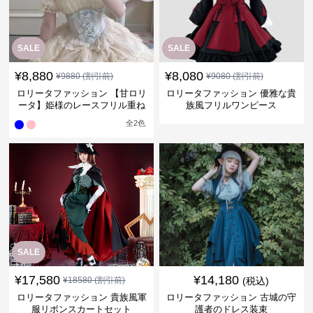
SALE
SALE
¥
8,880
¥
8,080
¥
9880
(割引前)
¥
9080
(割引前)
ロリータファッション 【甘ロリ
ロリータファッション 優雅な貴
ータ】姫様のレースフリル重ね
族風フリルワンピース
ドレス
全
2
色
SALE
¥
17,580
¥
14,180
¥
18580
(割引前)
(税込)
ロリータファッション 貴族風軍
ロリータファッション 古城の守
服リボンスカートセット
護者のドレス装束