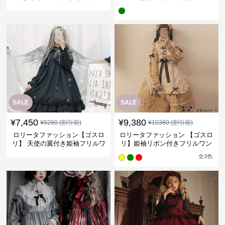
SALE
SALE
¥
7,450
¥
9,380
¥
8280
(割引前)
¥
10380
(割引前)
ロリータファッション【ゴスロ
ロリータファッション 【ゴスロ
リ】 天使の翼付き姫袖フリルワ
リ】姫袖リボン付きフリルワン
ンピース
ピース
全
3
色