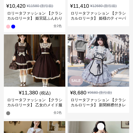
¥
10,420
¥
11,410
¥
11580
(割引前)
¥
12680
(割引前)
ロリータファッション 【クラシ
ロリータファッション 【クラシ
カルロリータ】 姫宮廷ふんわり
カルロリータ】 姫様のティーパ
レース袖付きワンピース
ーティー ワンピース
全
2
色
SALE
¥
11,380
¥
8,680
(税込)
¥
9680
(割引前)
ロリータファッション 【クラシ
ロリータファッション 【クラシ
カルロリータ】 乙女のメイド服
カルロリータ】 新聞柄襟付きレ
風フリルワンピース
ース飾りジャンパースカート
全
2
色