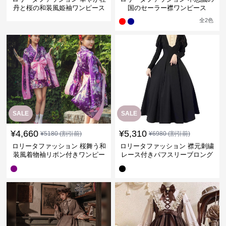
丹と桜の和装風姫袖ワンピース
国のセーラー襟ワンピース
全
2
色
SALE
SALE
¥
4,660
¥
5,310
¥
5180
(割引前)
¥
6980
(割引前)
ロリータファッション 桜舞う和
ロリータファッション 襟元刺繍
装風着物袖リボン付きワンピー
レース付きパフスリーブロング
ス
ワンピース