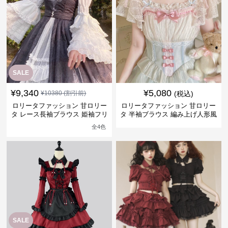
SALE
¥
9,340
¥
5,080
¥
10380
(割引前)
(税込)
ロリータファッション 甘ロリー
ロリータファッション 甘ロリー
タ レース長袖ブラウス 姫袖フリ
タ 半袖ブラウス 編み上げ人形風
ル女性用
姫袖
全
4
色
SALE