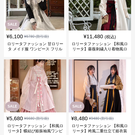
SALE
¥
6,100
¥
11,480
¥
6780
(割引前)
(税込)
ロリータファッション 甘ロリー
ロリータファッション 【和風ロ
タ メイド服 ワンピース フリル
リータ】薔薇刺繍入り着物風ロ
エプロン 長袖 黒白
リータドレス
SALE
SALE
¥
5,680
¥
8,480
¥
6680
(割引前)
¥
9480
(割引前)
ロリータファッション 【和風ロ
ロリータファッション 【和風ロ
リータ】蝶結び姫振袖風ワンピ
リータ】袴風二重仕立て姫衣装