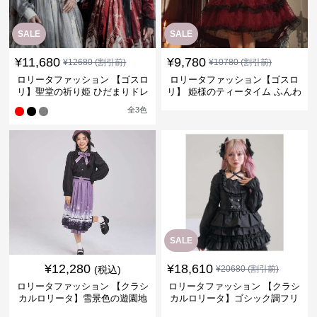
SALE
SALE
¥
11,680
¥
9,780
¥
12680
(割引前)
¥
10780
(割引前)
ロリータファッション 【ゴスロ
ロリータファッション【ゴスロ
リ】聖堂の祈り姫 ひだまりドレ
リ】 姫様のティータイム ふんわ
ス
りレース重ねドレス
全
3
色
SALE
¥
12,280
¥
18,610
(税込)
¥
20680
(割引前)
ロリータファッション 【クラシ
ロリータファッション 【クラシ
カルロリータ】雪景色の遊園地
カルロリータ】ゴシック調フリ
スカートセット
ルレース 2ピースドレス