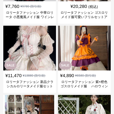
¥
7,760
¥
20,280
¥
9780
(割引前)
(税込)
ロリータファッション 中華ロリ
ロリータファッション ゴスロリ
ータ 小悪魔風メイド服 ワインレ
メイド服可愛いフリルセットア
ッド ワンピース
ップ
SALE
SALE
¥
11,470
¥
4,890
¥
13880
(割引前)
¥
6580
(割引前)
ロリータファッション 新品クラ
ロリータファッション 紫×橙色
シカルロリータメイド服セット
ゴスロリメイド服 ハロウィン
可愛いワンピース髪飾り付き
コスチューム