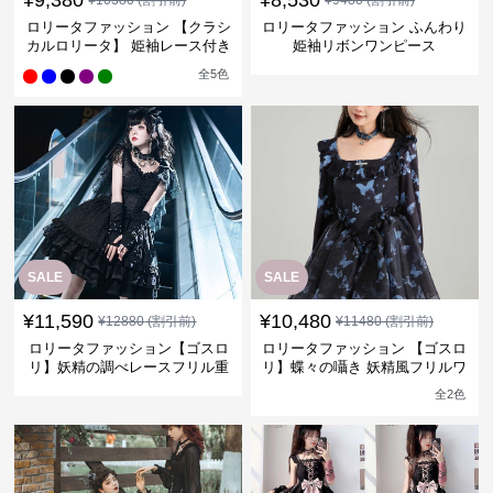
¥
9,380
¥
8,530
¥
10380
(割引前)
¥
9480
(割引前)
ロリータファッション 【クラシ
ロリータファッション ふんわり
カルロリータ】 姫袖レース付き
姫袖リボンワンピース
ブラウススカートセット
全
5
色
SALE
SALE
¥
11,590
¥
10,480
¥
12880
(割引前)
¥
11480
(割引前)
ロリータファッション【ゴスロ
ロリータファッション 【ゴスロ
リ】妖精の調べレースフリル重
リ】蝶々の囁き 妖精風フリルワ
ね襟ワンピース
ンピース
全
2
色