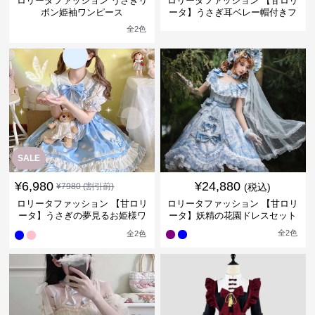
ロリータファッション うさぎリ
ロリータファッション 【甘ロリ
ボン姫袖ワンピース
ータ】うさぎ耳ベレー帽付きフ
リル襟ワンピース
全
2
色
SALE
¥
6,980
¥
24,880
¥
7980
(割引前)
(税込)
ロリータファッション 【甘ロリ
ロリータファッション 【甘ロリ
ータ】うさぎの夢見るお姫様ワ
ータ】妖精の花園ドレスセット
ンピース
全
2
色
全
2
色