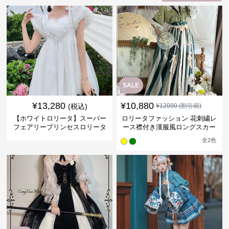
SALE
¥
13,280
¥
10,880
(税込)
¥
12090
(割引前)
【ホワイトロリータ】スーパー
ロリータファッション 花刺繍レ
フェアリープリンセスロリータ
ース襟付き漢服風ロングスカー
トセット
全
2
色