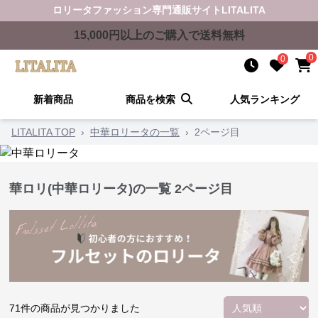
ロリータファッション
専門通販サイト
LITALITA
15,000
円以上のご購入で送料無料
0
0
新着商品
商品を検索
人気ランキング
LITALITA TOP
›
中華ロリータの一覧
›
2ページ目
華ロリ(中華ロリータ)の一覧
2ページ目
71
件の商品が見つかりました