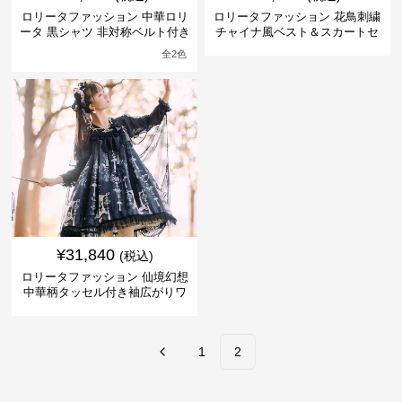
ロリータファッション 中華ロリ
ロリータファッション 花鳥刺繍
ータ 黒シャツ 非対称ベルト付き
チャイナ風ベスト＆スカートセ
ワンピース
ット
全
2
色
¥
31,840
(税込)
ロリータファッション 仙境幻想
中華柄タッセル付き袖広がりワ
ンピース
1
2