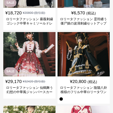
SALE
¥
18,720
¥
6,570
¥
20800
(割引前)
(税込)
ロリータファッション 薔薇刺繍
ロリータファッション 霊符纏う
ゴシック中華キャミソールドレ
僵尸娘の波濤刺繍セットアップ
ス
SALE
¥
29,170
¥
20,800
¥
32420
(割引前)
(税込)
ロリータファッション 仙鶴舞う
ロリータファッション 陰陽八卦
幻想の中華風ジャンパースカー
模様のフリル中華ロリータワン
トセット
ピース