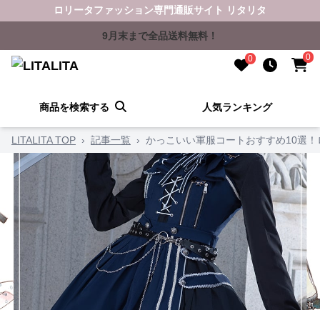
ロリータファッション専門通販サイト リタリタ
9月末まで全品送料無料！
0
0
商品を検索する
人気ランキング
LITALITA TOP
›
記事一覧
›
かっこいい軍服コートおすすめ10選