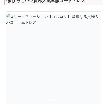
⑨ かっこいい貴婦人風軍服コートドレス