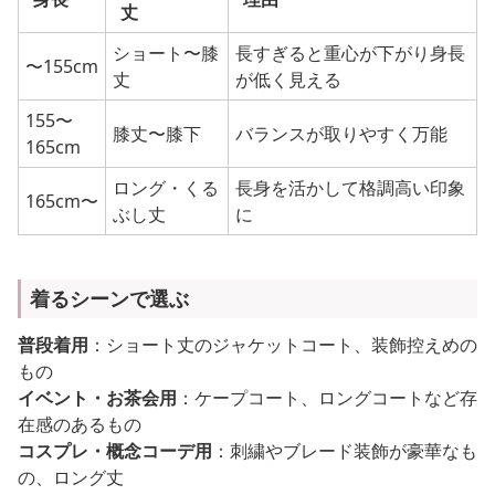
丈
ショート〜膝
長すぎると重心が下がり身長
〜155cm
丈
が低く見える
155〜
膝丈〜膝下
バランスが取りやすく万能
165cm
ロング・くる
長身を活かして格調高い印象
165cm〜
ぶし丈
に
着るシーンで選ぶ
普段着用
：ショート丈のジャケットコート、装飾控えめの
もの
イベント・お茶会用
：ケープコート、ロングコートなど存
在感のあるもの
コスプレ・概念コーデ用
：刺繍やブレード装飾が豪華なも
の、ロング丈