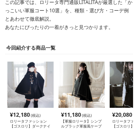
この記事では、ロリータ専門通販LITALITAが厳選した「か
っこいい軍服コート10選」を、種類・選び方・コーデ例
とあわせて徹底解説。
あなたにぴったりの一着がきっと見つかります。
今回紹介する商品一覧
¥
12,180
¥
11,180
¥
20,080
(税込)
(税込)
(税
ロリータファッション
【軍服ロリータ】シンプ
ロリータファッ
【ゴスロリ】ダークナイ
ルブラック軍服風ケープ
【ゴスロリ】ブ
トハンサムコート
ントセットアッ
プス単品