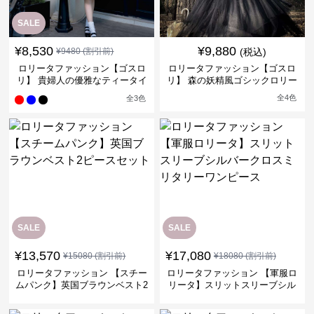
SALE
¥
8,530
¥
9,880
¥
9480
(割引前)
(税込)
ロリータファッション【ゴスロ
ロリータファッション【ゴスロ
リ】 貴婦人の優雅なティータイ
リ】 森の妖精風ゴシックロリー
ムドレス
タワンピース
全
4
色
全
3
色
SALE
SALE
¥
13,570
¥
17,080
¥
15080
(割引前)
¥
18080
(割引前)
ロリータファッション 【スチー
ロリータファッション 【軍服ロ
ムパンク】英国ブラウンベスト2
リータ】スリットスリーブシル
ピースセット
バークロスミリタリーワンピー
ス