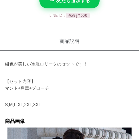
友だち追加する
LINE ID：
@o9jYbQQ
商品説明
紺色が美しい軍服ロリータのセットです！
【セット内容】
マント+肩章+ブローチ
S,M,L,XL,2XL,3XL
商品画像