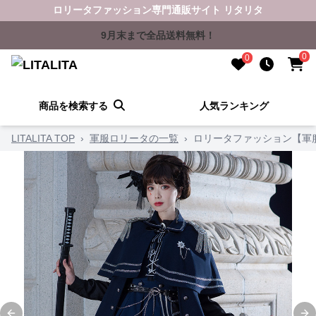
ロリータファッション専門通販サイト リタリタ
9月末まで全品送料無料！
0
0
商品を検索する
人気ランキング
LITALITA TOP
›
軍服ロリータの一覧
›
ロリータファッション【軍