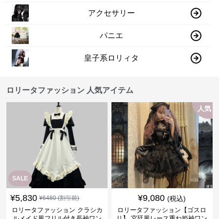
アクセサリー
パニエ
皇子系ロリィタ
ロリータファッション 人気アイテム
人気
SALE
¥
5,830
¥
9,080
¥
6480
(割引前)
(税込)
ロリータファッション クラシカ
ロリータファッション【ゴスロ
ルメイド風フリル付き長袖ワン
リ】 宮廷風レース重ね姫袖ワン