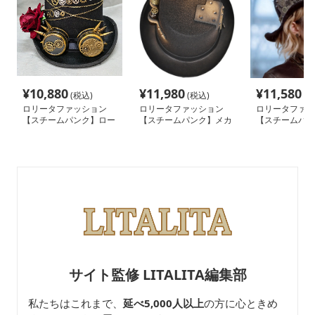
ロリータファッション
ロリータファッション
ロリータファッ
【スチームパンク】ロー
【スチームパンク】メカ
【スチームパン
ズロリータシルクハット
ニカルシルクハットとゴ
ト
とヘアアクセサリー
ーグル
サイト監修 LITALITA編集部
私たちはこれまで、
延べ5,000人以上
の方に心ときめ
くアイテムをお届けしてきました。
ロリータファッションという特別な世界に携われてい
ることに、心より感謝しています。
リタリタが大切にしているのは、皆さまから寄せられ
る
一通一通のレビュー
です。
その真摯な声をもとに、日々アップデートを重ねてき
ました。