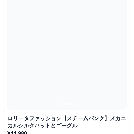
ロリータファッション【スチームパンク】メカニ
カルシルクハットとゴーグル
¥
11,980
商品の詳細を見る
このスチームパンク帽子おすすめ5選の中でも特に注目の
シルクハットは、メカニカルな歯車装飾とゴールドのメタ