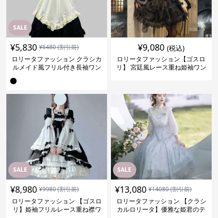
ピース
ピース
SALE
SALE
¥
8,980
¥
13,080
¥
9980
(割引前)
¥
14080
(割引前)
ロリータファッション 【ゴスロ
ロリータファッション 【クラシ
リ】姫袖フリルレース重ね襟ワ
カルロリータ】優雅な姫君のテ
ンピース
ィータイムドレス