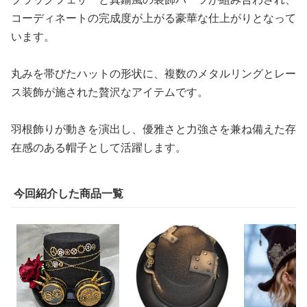
羽根飾りが動きを演出し、優雅さと力強さを兼ね備えた存
在感のある帽子として活躍します。
今回紹介した商品一覧
¥
10,880
¥
11,980
¥
11,580
(税込)
(税込)
(税
ロリータファッション
ロリータファッション
ロリータファッ
【スチームパンク】ロー
【スチームパンク】メカ
【スチームパン
ズロリータシルクハット
ニカルシルクハットとゴ
ト
とヘアアクセサリー
ーグル