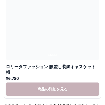
ロリータファッション 眼差し装飾キャスケット
帽
¥
6,780
商品の詳細を見る
このスチームパンク帽子おすすめ5選で紹介するキャスケ
ットは、印象的な眼のモチーフ装飾でレトロフューチャー
な世界観を演出できるユニークなアイテムです。
歯車に囲まれた立体的な眼のパーツが個性を際立たせ、コ
ーディネートの完成度が上がる存在感を放ちます。