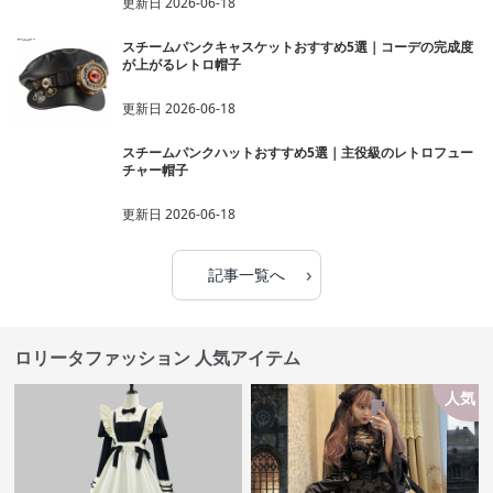
チャー帽子
更新日
2026-06-18
›
記事一覧へ
ロリータファッション 人気アイテム
人気
SALE
¥
5,830
¥
9,080
¥
6480
(割引前)
(税込)
ロリータファッション クラシカ
ロリータファッション【ゴスロ
ルメイド風フリル付き長袖ワン
リ】 宮廷風レース重ね姫袖ワン