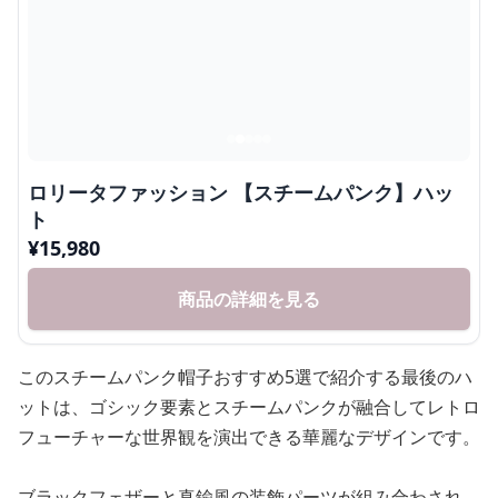
ロリータファッション 【スチームパンク】ハッ
ト
¥
15,980
商品の詳細を見る
このスチームパンク帽子おすすめ5選で紹介する最後のハ
ットは、ゴシック要素とスチームパンクが融合してレトロ
フューチャーな世界観を演出できる華麗なデザインです。
ブラックフェザーと真鍮風の装飾パーツが組み合わされ、
コーディネートの完成度が上がる豪華な仕上がりとなって
います。
丸みを帯びたハットの形状に、複数のメタルリングとレー
ス装飾が施された贅沢なアイテムです。