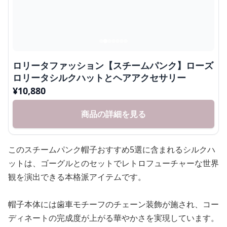
ロリータシルクハットとヘアアクセサリー
¥
10,880
商品の詳細を見る
このスチームパンク帽子おすすめ5選に含まれるシルクハ
ットは、ゴーグルとのセットでレトロフューチャーな世界
観を演出できる本格派アイテムです。
帽子本体には歯車モチーフのチェーン装飾が施され、コー
ディネートの完成度が上がる華やかさを実現しています。
付属のゴーグルには歯車の装飾が組み込まれ、スチームパ
ンクの世界観を余すところなく表現しています。
アクセントの赤いローズが優雅さを添え、機械的な要素と
優美さが調和した魅力的なデザインです。