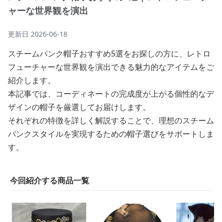
紹介します。
本記事では、コーディネートの完成度が上がる個性的なデ
ザインの帽子を厳選してお届けします。
それぞれの特徴を詳しく解説することで、理想のスチーム
パンクスタイルを実現するための帽子選びをサポートしま
す。
今回紹介する商品一覧
¥
10,880
¥
11,980
¥
11,580
(税込)
(税込)
(税