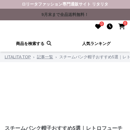
ロリータファッション専門通販サイト リタリタ
9月末まで全品送料無料！
0
0
商品を検索する
人気ランキング
LITALITA TOP
›
記事一覧
›
スチームパンク帽子おすすめ5選｜レ
スチームパンク帽子おすすめ5選｜レトロフューチ
ャーな世界観を演出
更新日
2026-06-18
スチームパンク帽子おすすめ5選をお探しの方に、レトロ
フューチャーな世界観を演出できる魅力的なアイテムをご