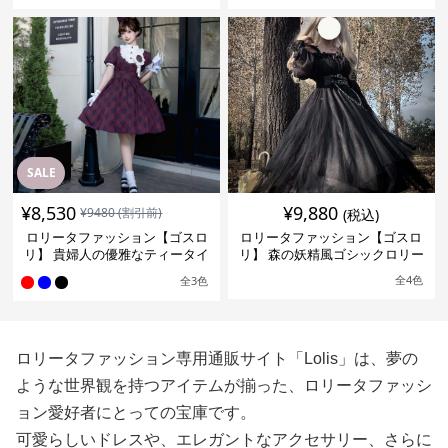
SALE
¥
8,530
¥
9,880
¥
9480
(割引前)
(税込)
ロリータファッション【ゴスロ
ロリータファッション【ゴスロ
リ】 貴婦人の優雅なティータイ
リ】 森の妖精風ゴシックロリー
ムドレス
タワンピース
全
4
色
全
3
色
ロリータファッション専用通販サイト「Lolis」は、夢の
ような世界観を持つアイテムが揃った、ロリータファッシ
ョン愛好者にとっての宝庫です。
可愛らしいドレスや、エレガントなアクセサリー、さらに
は個性的な小物まで、多彩な商品ラインナップが魅力で
す。
Lolisでは、トレンドを意識した最新アイテムから、クラ
シックなデザインまで、幅広いスタイルを楽しむことがで
きます。