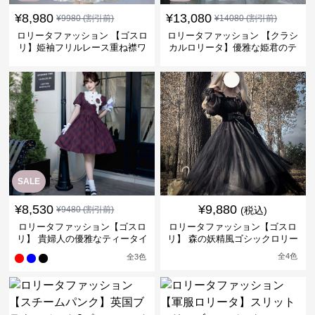
¥
8,980
¥
13,080
¥
9980
(割引前)
¥
14080
(割引前)
ロリータファッション 【ゴスロ
ロリータファッション 【クラシ
リ】姫袖フリルレース重ね襟ワ
カルロリータ】優雅な姫君のテ
ンピース
ィータイムドレス
SALE
¥
8,530
¥
9,880
¥
9480
(割引前)
(税込)
ロリータファッション【ゴスロ
ロリータファッション【ゴスロ
リ】 貴婦人の優雅なティータイ
リ】 森の妖精風ゴシックロリー
ムドレス
タワンピース
全
4
色
全
3
色