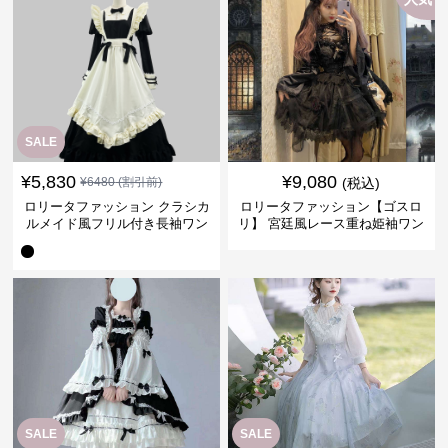
SALE
¥
5,830
¥
9,080
¥
6480
(割引前)
(税込)
ロリータファッション クラシカ
ロリータファッション【ゴスロ
ルメイド風フリル付き長袖ワン
リ】 宮廷風レース重ね姫袖ワン
ピース
ピース
SALE
SALE