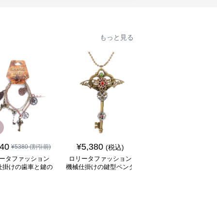
もっと見る
SALE
840
¥
5,380
¥
6,880
¥
5380
(割引前)
(税込)
¥
7880
(割引前)
ータファッション
ロリータファッション
ロリータファッション
仕掛けの歯車と鍵の
機械仕掛けの鍵型ペンダ
冒険家風大容量ポケッ
ャーム飾り腕輪
ントネックレス
付きバルーンパンツ