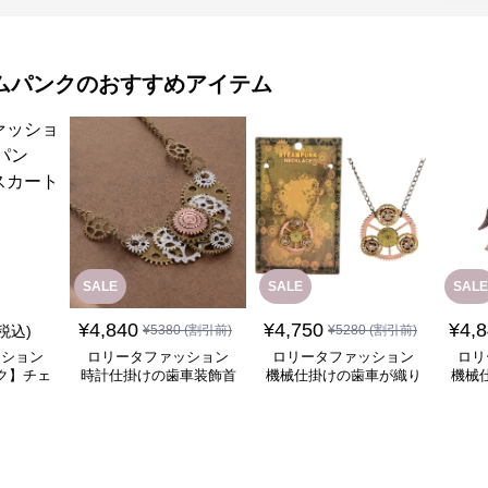
ムパンク
のおすすめアイテム
SALE
SALE
SALE
¥
4,840
¥
4,750
¥
4,
(税込)
¥
5380
(割引前)
¥
5280
(割引前)
ッション
ロリータファッション
ロリータファッション
ロリ
ク】チェ
時計仕掛けの歯車装飾首
機械仕掛けの歯車が織り
機械
ート
飾り
なす幻想的な首飾り
チ