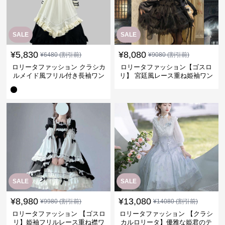
SALE
SALE
¥
5,830
¥
8,080
¥
6480
(割引前)
¥
9080
(割引前)
ロリータファッション クラシカ
ロリータファッション【ゴスロ
ルメイド風フリル付き長袖ワン
リ】 宮廷風レース重ね姫袖ワン
ピース
ピース
SALE
SALE
¥
8,980
¥
13,080
¥
9980
(割引前)
¥
14080
(割引前)
ロリータファッション 【ゴスロ
ロリータファッション 【クラシ
リ】姫袖フリルレース重ね襟ワ
カルロリータ】優雅な姫君のテ