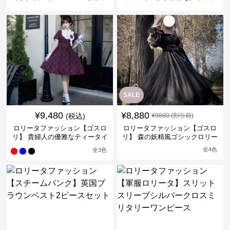
ンピース
ィータイムドレス
SALE
¥
9,480
¥
8,880
(税込)
¥
9880
(割引前)
ロリータファッション【ゴスロ
ロリータファッション【ゴスロ
リ】 貴婦人の優雅なティータイ
リ】 森の妖精風ゴシックロリー
ムドレス
タワンピース
全
4
色
全
3
色