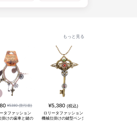
もっと見る
SALE
380
¥
5,380
¥
6,880
¥
5380
(割引前)
(税込)
¥
7880
(割引前)
ータファッション
ロリータファッション
ロリータファッション
仕掛けの歯車と鍵の
機械仕掛けの鍵型ペンダ
冒険家風大容量ポケッ
ャーム飾り腕輪
ントネックレス
付きバルーンパンツ