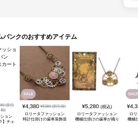
ムパンク
のおすすめアイテム
SALE
SALE
980
(割引
¥
4,380
¥
5,280
¥
4,
¥
5380
(割引前)
(税込)
前)
ロリータファッション
ロリータファッション
ロリ
ッション
時計仕掛けの歯車装飾首
機械仕掛けの歯車が織り
機械
ク】チェ
飾り
なす幻想的な首飾り
チ
ート