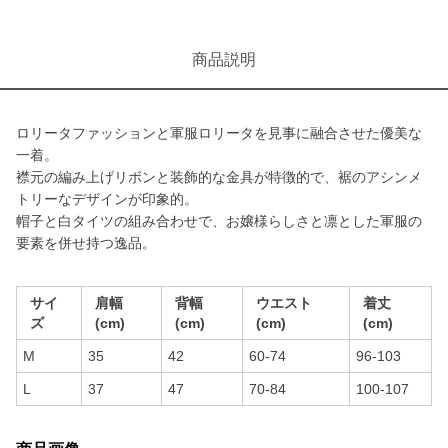
商品説明
ロリータファッションと軍服ロリータを見事に融合させた優美な
一着。
襟元の編み上げリボンと装飾的な金具が特徴的で、裾のアシンメ
トリーなデザインが印象的。
帽子と白タイツの組み合わせで、お嬢様らしさと凛とした軍服の
要素を併せ持つ逸品。
サイ
肩幅
背幅
ウエスト
着丈
ズ
(cm)
(cm)
(cm)
(cm)
M
35
42
60-74
96-103
L
37
47
70-84
100-107