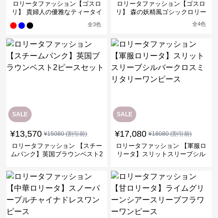
ロリータファッション【ゴスロ
ロリータファッション【ゴスロ
リ】 貴婦人の優雅なティータイ
リ】 森の妖精風ゴシックロリー
ムドレス
タワンピース
全
4
色
全
3
色
SALE
SALE
¥
13,570
¥
17,080
¥
15080
(割引前)
¥
18080
(割引前)
ロリータファッション 【スチー
ロリータファッション 【軍服ロ
ムパンク】英国ブラウンベスト2
リータ】スリットスリーブシル
ピースセット
バークロスミリタリーワンピー
ス