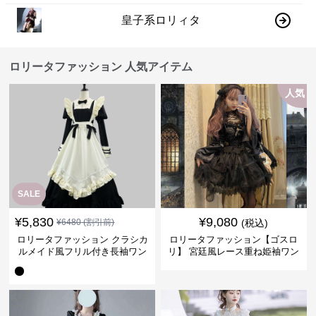
皇子系ロリィタ
ロリータファッション 人気アイテム
人気
SALE
¥
5,830
¥
9,080
¥
6480
(割引前)
(税込)
ロリータファッション クラシカ
ロリータファッション【ゴスロ
ルメイド風フリル付き長袖ワン
リ】 宮廷風レース重ね姫袖ワン
ピース
ピース