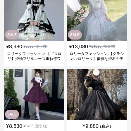
SALE
SALE
¥
8,980
¥
13,080
¥
9980
(割引前)
¥
14080
(割引前)
ロリータファッション 【ゴスロ
ロリータファッション 【クラシ
リ】姫袖フリルレース重ね襟ワ
カルロリータ】優雅な姫君のテ
ンピース
ィータイムドレス
SALE
¥
8,530
¥
9,880
¥
9480
(割引前)
(税込)