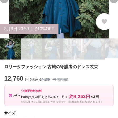
Previous slide
Ne
8
月
9
日 23:59まで10%OFF
ロリータファッション 古城の守護者のドレス装束
12,760
円 (税込)
14,180
円 (割引前)
分割手数料無料
約4,253円
×3回
Paidyなら3回あと払いOK 月々
※税込価格を3回に分割した目安額です（端数は初回に加算されます）
サイズ