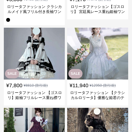
ロリータファッション クラシカ
ロリータファッション【ゴスロ
ルメイド風フリル付き長袖ワン
リ】 宮廷風レース重ね姫袖ワン
ピース
ピース
SALE
SALE
¥
7,800
¥
11,940
¥
8810
(割引前)
¥
12950
(割引前)
ロリータファッション 【ゴスロ
ロリータファッション 【クラシ
リ】姫袖フリルレース重ね襟ワ
カルロリータ】優雅な姫君のテ
ンピース
ィータイムドレス