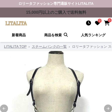
ロリータファッション
専門通販サイト
LITALITA
15,000
円以上のご購入で送料無料
0
0
新着商品
商品を検索
人気ランキング
LITALITA TOP
›
スチームパンクの一覧
›
ロリータファッション 
Previous slide
Ne