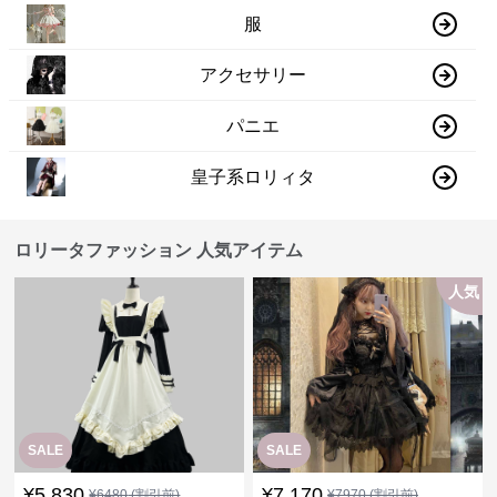
服
アクセサリー
パニエ
皇子系ロリィタ
ロリータファッション 人気アイテム
人気
SALE
SALE
¥
5,830
¥
7,170
¥
6480
(割引前)
¥
7970
(割引前)