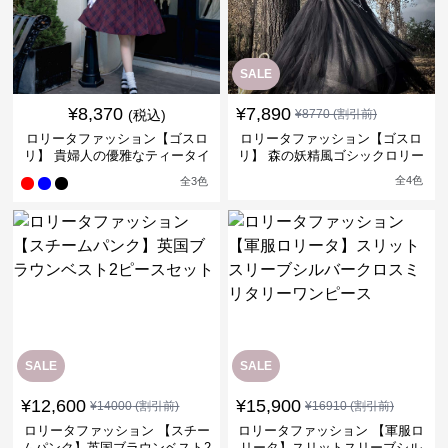
SALE
¥
8,370
¥
7,890
(税込)
¥
8770
(割引前)
ロリータファッション【ゴスロ
ロリータファッション【ゴスロ
リ】 貴婦人の優雅なティータイ
リ】 森の妖精風ゴシックロリー
ムドレス
タワンピース
全
4
色
全
3
色
SALE
SALE
¥
12,600
¥
15,900
¥
14000
(割引前)
¥
16910
(割引前)
ロリータファッション 【スチー
ロリータファッション 【軍服ロ
ムパンク】英国ブラウンベスト2
リータ】スリットスリーブシル