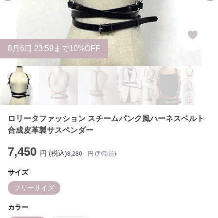
8
月
6
日 23:59まで10%OFF
ロリータファッション スチームパンク風ハーネスベルト
合成皮革製サスペンダー
7,450
円 (税込)
8,280
円 (割引前)
サイズ
フリーサイズ
カラー