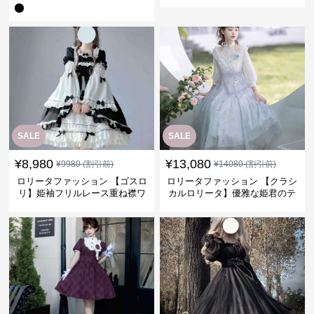
ピース
ピース
SALE
SALE
¥
8,980
¥
13,080
¥
9980
(割引前)
¥
14080
(割引前)
ロリータファッション 【ゴスロ
ロリータファッション 【クラシ
リ】姫袖フリルレース重ね襟ワ
カルロリータ】優雅な姫君のテ
ンピース
ィータイムドレス