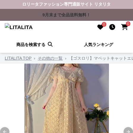
ロリータファッション専門通販サイト リタリタ
9月末まで全品送料無料！
0
0
商品を検索する
人気ランキング
LITALITA TOP
›
その他の一覧
›
【ゴスロリ】マペットキャットエ