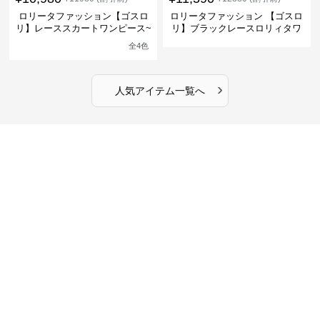
ロリータファッション【ゴスロ
ロリータファッション 【ゴスロ
リ】レーススカートワンピース~
リ】ブラックレースロリィタワ
館の庭の黒い霧~
ンピース
全
4
色
›
人気アイテム一覧へ