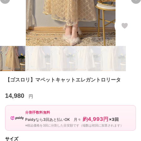
Previous slide
Ne
【ゴスロリ】マペットキャットエレガントロリータ
14,980
円
分割手数料無料
約4,993円
×3回
Paidyなら3回あと払いOK 月々
※税込価格を3回に分割した目安額です（端数は初回に加算されます）
サイズ