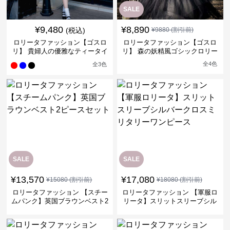
SALE
¥
9,480
¥
8,890
(税込)
¥
9880
(割引前)
ロリータファッション【ゴスロ
ロリータファッション【ゴスロ
リ】 貴婦人の優雅なティータイ
リ】 森の妖精風ゴシックロリー
ムドレス
タワンピース
全
4
色
全
3
色
SALE
SALE
¥
13,570
¥
17,080
¥
15080
(割引前)
¥
18080
(割引前)
ロリータファッション 【スチー
ロリータファッション 【軍服ロ
ムパンク】英国ブラウンベスト2
リータ】スリットスリーブシル
ピースセット
バークロスミリタリーワンピー
ス