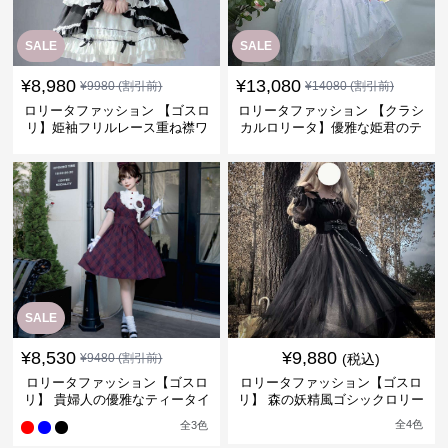
SALE
SALE
¥
8,980
¥
13,080
¥
9980
(割引前)
¥
14080
(割引前)
ロリータファッション 【ゴスロ
ロリータファッション 【クラシ
リ】姫袖フリルレース重ね襟ワ
カルロリータ】優雅な姫君のテ
ンピース
ィータイムドレス
SALE
¥
8,530
¥
9,880
¥
9480
(割引前)
(税込)
ロリータファッション【ゴスロ
ロリータファッション【ゴスロ
リ】 貴婦人の優雅なティータイ
リ】 森の妖精風ゴシックロリー
ムドレス
タワンピース
全
4
色
全
3
色