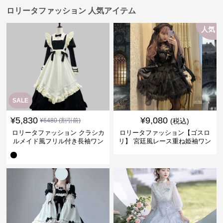
ロリータファッション 人気アイテム
人気
SALE
¥
5,830
¥
9,080
¥
6480
(割引前)
(税込)
ロリータファッション クラシカ
ロリータファッション【ゴスロ
ルメイド風フリル付き長袖ワン
リ】 宮廷風レース重ね姫袖ワン
ピース
ピース