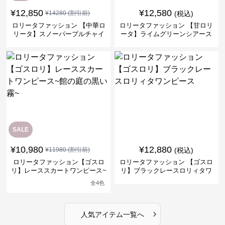
¥
12,850
¥
12,580
¥
14280
(割引前)
(税込)
ロリータファッション 【中華ロ
ロリータファッション 【甘ロリ
リータ】スノーパープルチャイ
ータ】ライムグリーンシアース
ナドレスワンピース
リーブフラワーワンピース
SALE
¥
10,980
¥
12,880
¥
11980
(割引前)
(税込)
ロリータファッション【ゴスロ
ロリータファッション 【ゴスロ
リ】レーススカートワンピース~
リ】ブラックレースロリィタワ
館の庭の黒い霧~
ンピース
全
4
色
›
人気アイテム一覧へ