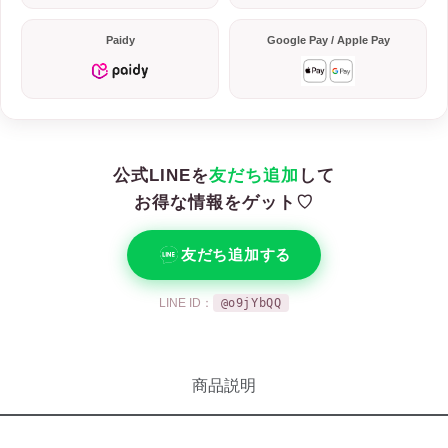
Paidy
Google Pay / Apple Pay
公式LINEを
友だち追加
して
お得な情報をゲット♡
友だち追加する
LINE ID：
@o9jYbQQ
商品説明