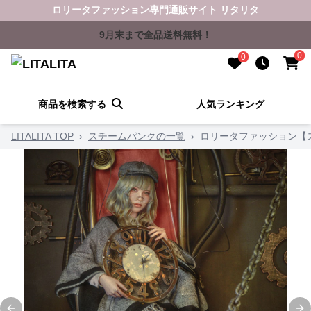
ロリータファッション専門通販サイト リタリタ
9月末まで全品送料無料！
0
0
商品を検索する
人気ランキング
LITALITA TOP
›
スチームパンクの一覧
›
ロリータファッション【