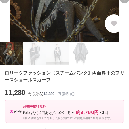
Previous slide
Ne
ロリータファッション【スチームパンク】両面厚手のフリ
ースショールスカーフ
11,280
円 (税込)
12,280
円 (割引前)
分割手数料無料
約3,760円
×3回
Paidyなら3回あと払いOK 月々
※税込価格を3回に分割した目安額です（端数は初回に加算されます）