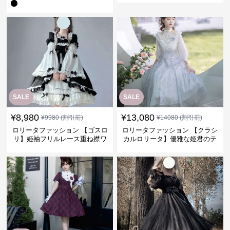
SALE
SALE
¥
8,980
¥
13,080
¥
9980
(割引前)
¥
14080
(割引前)
ロリータファッション 【ゴスロ
ロリータファッション 【クラシ
リ】姫袖フリルレース重ね襟ワ
カルロリータ】優雅な姫君のテ
ンピース
ィータイムドレス