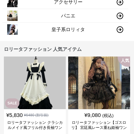
アクセサリー
パニエ
皇子系ロリィタ
ロリータファッション 人気アイテム
人気
SALE
¥
5,830
¥
9,080
¥
6480
(割引前)
(税込)
ロリータファッション クラシカ
ロリータファッション【ゴスロ
ルメイド風フリル付き長袖ワン
リ】 宮廷風レース重ね姫袖ワン
ピース
ピース