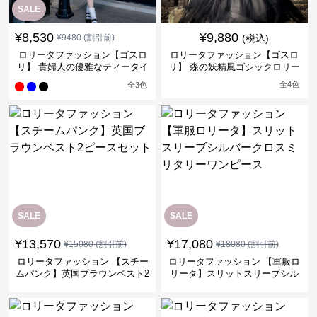
SALE
¥
8,530
¥
9,880
¥
9480
(割引前)
(税込)
ロリータファッション【ゴスロ
ロリータファッション【ゴスロ
リ】 貴婦人の優雅なティータイ
リ】 森の妖精風ゴシックロリー
ムドレス
タワンピース
全
4
色
全
3
色
SALE
SALE
¥
13,570
¥
17,080
¥
15080
(割引前)
¥
18080
(割引前)
ロリータファッション 【スチー
ロリータファッション 【軍服ロ
ムパンク】英国ブラウンベスト2
リータ】スリットスリーブシル
ピースセット
バークロスミリタリーワンピー
ス