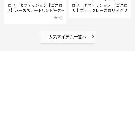
ロリータファッション【ゴスロ
ロリータファッション 【ゴスロ
リ】レーススカートワンピース~
リ】ブラックレースロリィタワ
館の庭の黒い霧~
ンピース
全
4
色
›
人気アイテム一覧へ