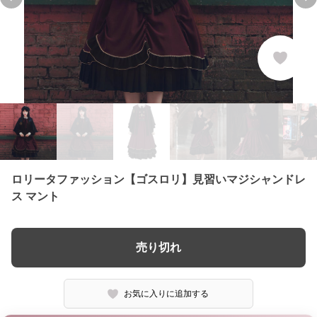
Previous slide
Ne
ロリータファッション【ゴスロリ】見習いマジシャンドレ
ス マント
売り切れ
お気に入りに追加する