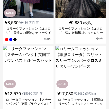
SALE
¥
8,530
¥
9,880
¥
9480
(割引前)
(税込)
ロリータファッション【ゴスロ
ロリータファッション【ゴスロ
リ】 貴婦人の優雅なティータイ
リ】 森の妖精風ゴシックロリー
ムドレス
タワンピース
全
4
色
全
3
色
SALE
SALE
¥
13,570
¥
17,080
¥
15080
(割引前)
¥
18080
(割引前)
ロリータファッション 【スチー
ロリータファッション 【軍服ロ
ムパンク】英国ブラウンベスト2
リータ】スリットスリーブシル
ピースセット
バークロスミリタリーワンピー