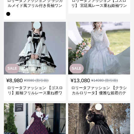
ロリータファッション クラシカ
ロリータファッション【ゴスロ
ルメイド風フリル付き長袖ワン
リ】 宮廷風レース重ね姫袖ワン
ピース
ピース
SALE
SALE
¥
8,980
¥
13,080
¥
9980
(割引前)
¥
14080
(割引前)
ロリータファッション 【ゴスロ
ロリータファッション 【クラシ
リ】姫袖フリルレース重ね襟ワ
カルロリータ】優雅な姫君のテ
ンピース
ィータイムドレス