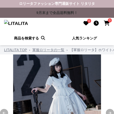
ロリータファッション専門通販サイト リタリタ
9月末まで全品送料無料！
0
0
商品を検索する
人気ランキング
LITALITA TOP
›
軍服ロリータの一覧
›
【軍服ロリータ】ホワイト