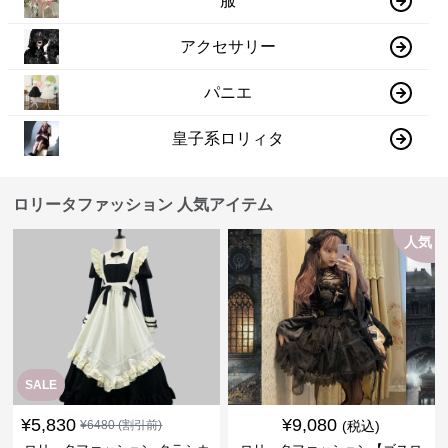
服
アクセサリー
パニエ
皇子系ロリィタ
ロリータファッション 人気アイテム
人気
SALE
¥
5,830
¥
9,080
¥
6480
(割引前)
(税込)