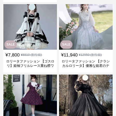
SALE
SALE
¥
7,800
¥
11,940
¥
8810
(割引前)
¥
12950
(割引前)
ロリータファッション 【ゴスロ
ロリータファッション 【クラシ
リ】姫袖フリルレース重ね襟ワ
カルロリータ】優雅な姫君のテ
ンピース
ィータイムドレス