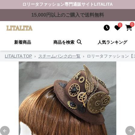
ロリータファッション
専門通販サイト
LITALITA
15,000
円以上のご購入で送料無料
0
0
新着商品
商品を検索
人気ランキング
LITALITA TOP
›
スチームパンクの一覧
›
ロリータファッション【
Previous slide
Ne