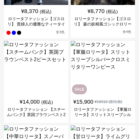
¥
8,370
¥
8,770
(税込)
(税込)
ロリータファッション【ゴスロ
ロリータファッション【ゴスロ
リ】 貴婦人の優雅なティータイ
リ】 森の妖精風ゴシックロリー
ムドレス
タワンピース
全
4
色
全
3
色
SALE
¥
14,000
¥
15,900
(税込)
¥
16910
(割引前)
ロリータファッション 【スチー
ロリータファッション 【軍服ロ
ムパンク】英国ブラウンベスト2
リータ】スリットスリーブシル
ピースセット
バークロスミリタリーワンピー
ス