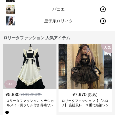
パニエ
皇子系ロリィタ
ロリータファッション 人気アイテム
人気
SALE
¥
5,830
¥
7,970
¥
6480
(割引前)
(税込)
ロリータファッション クラシカ
ロリータファッション【ゴスロ
ルメイド風フリル付き長袖ワン
リ】 宮廷風レース重ね姫袖ワン
ピース
ピース