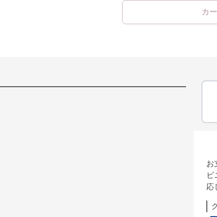
カー
お
ビ
応