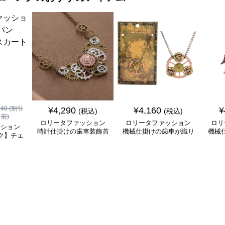
840
(割引
¥
4,290
¥
4,160
¥
(税込)
(税込)
前)
ロリータファッション
ロリータファッション
ロリ
ッション
時計仕掛けの歯車装飾首
機械仕掛けの歯車が織り
機械
ク】チェ
飾り
なす幻想的な首飾り
チ
ート