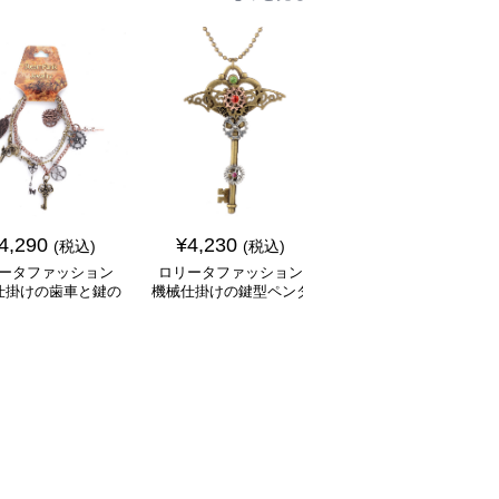
SALE
4,290
¥
4,230
¥
5,760
(税込)
(税込)
¥
6770
(割引前)
ータファッション
ロリータファッション
ロリータファッション
仕掛けの歯車と鍵の
機械仕掛けの鍵型ペンダ
冒険家風大容量ポケッ
ャーム飾り腕輪
ントネックレス
付きバルーンパンツ