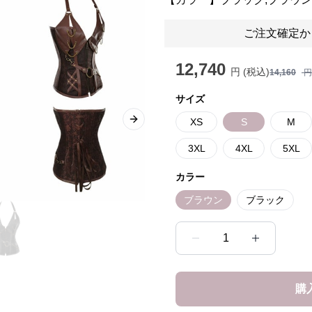
ご注文確定か
12,740
円 (税込)
14,160
円
サイズ
XS
S
M
Next slide
3XL
4XL
5XL
カラー
ブラウン
ブラック
1
購