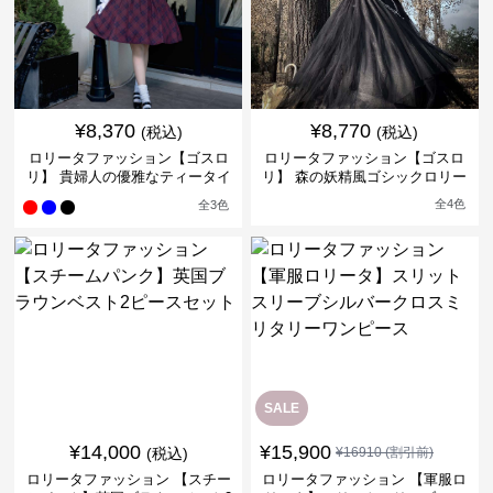
¥
8,370
¥
8,770
(税込)
(税込)
ロリータファッション【ゴスロ
ロリータファッション【ゴスロ
リ】 貴婦人の優雅なティータイ
リ】 森の妖精風ゴシックロリー
ムドレス
タワンピース
全
4
色
全
3
色
SALE
¥
14,000
¥
15,900
(税込)
¥
16910
(割引前)
ロリータファッション 【スチー
ロリータファッション 【軍服ロ