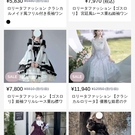
¥
5,830
¥
7,970
¥
6480
(割引前)
(税込)
ロリータファッション クラシカ
ロリータファッション【ゴスロ
ルメイド風フリル付き長袖ワン
リ】 宮廷風レース重ね姫袖ワン
ピース
ピース
SALE
SALE
¥
7,800
¥
11,940
¥
8810
(割引前)
¥
12950
(割引前)
ロリータファッション 【ゴスロ
ロリータファッション 【クラシ
リ】姫袖フリルレース重ね襟ワ
カルロリータ】優雅な姫君のテ
ンピース
ィータイムドレス