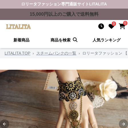
ロリータファッション
専門通販サイト
LITALITA
15,000
円以上のご購入で送料無料
0
0
新着商品
商品を検索
人気ランキング
LITALITA TOP
›
スチームパンクの一覧
›
ロリータファッション 
Previous slide
Ne