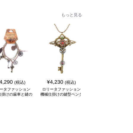
もっと見る
SALE
4,290
¥
4,230
¥
5,760
(税込)
(税込)
¥
6770
(割引前)
ータファッション
ロリータファッション
ロリータファッション
仕掛けの歯車と鍵の
機械仕掛けの鍵型ペンダ
冒険家風大容量ポケッ
ャーム飾り腕輪
ントネックレス
付きバルーンパンツ