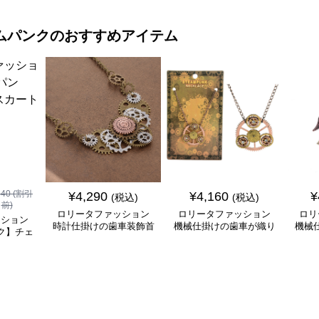
ムパンク
のおすすめアイテム
840
(割引
¥
4,290
¥
4,160
¥
(税込)
(税込)
前)
ロリータファッション
ロリータファッション
ロリ
ッション
時計仕掛けの歯車装飾首
機械仕掛けの歯車が織り
機械
ク】チェ
飾り
なす幻想的な首飾り
チ
ート