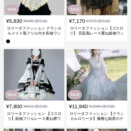
SALE
SALE
¥
5,830
¥
7,170
¥
6480
(割引前)
¥
7970
(割引前)
ロリータファッション クラシカ
ロリータファッション【ゴスロ
ルメイド風フリル付き長袖ワン
リ】 宮廷風レース重ね姫袖ワン
ピース
ピース
SALE
SALE
¥
7,800
¥
11,940
¥
8810
(割引前)
¥
12950
(割引前)
ロリータファッション 【ゴスロ
ロリータファッション 【クラシ
リ】姫袖フリルレース重ね襟ワ
カルロリータ】優雅な姫君のテ
ンピース
ィータイムドレス