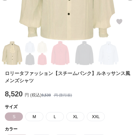
ロリータファッション【スチームパンク】ルネッサンス風
メンズシャツ
8,520
円 (税込)
9,530
円 (割引前)
サイズ
S
M
L
XL
XXL
カラー