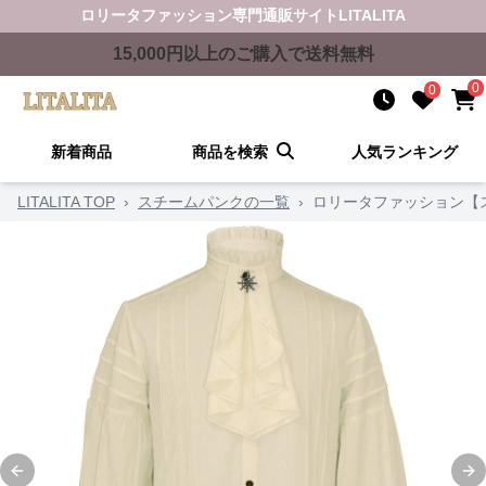
ロリータファッション
専門通販サイト
LITALITA
15,000
円以上のご購入で送料無料
0
0
新着商品
商品を検索
人気ランキング
LITALITA TOP
›
スチームパンクの一覧
›
ロリータファッション【
Previous slide
Ne