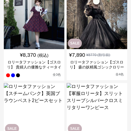
SALE
¥
8,370
¥
7,890
(税込)
¥
8770
(割引前)
ロリータファッション【ゴスロ
ロリータファッション【ゴスロ
リ】 貴婦人の優雅なティータイ
リ】 森の妖精風ゴシックロリー
ムドレス
タワンピース
全
4
色
全
3
色
SALE
SALE